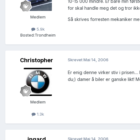
10-15 000 mindre. Er bare min først
for skal handle meg det og tror ikke
Medlem
Så skrives forresten mekaniker m
5.9k
Bosted:
Trondheim
Christopher
Skrevet
Mai 14, 2006
Er enig denne virker stiv i prisen...
du;) damer å biler er ganske likt! M
Medlem
1.3k
ingard
Skrevet
Mai 14, 2006