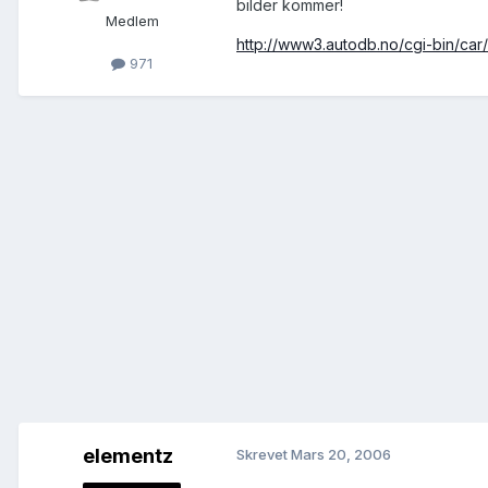
bilder kommer!
Medlem
http://www3.autodb.no/cgi-bin/car/
971
elementz
Skrevet
Mars 20, 2006