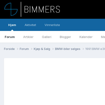
Hjem
Aktivitet
Vinnerliste
Forum
Artikler
Galleri
Blogger
Kalender
Me
Forside
Forum
Kjøp & Salg
BMW-biler selges
1991 BMW e36