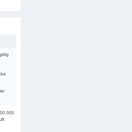
gelig
ikke
der
200 000
tt.