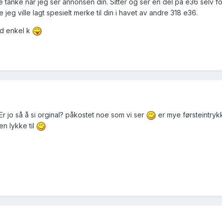
e tanke når jeg ser annonsen din. Sitter og ser en del på e36 selv fo
 jeg ville lagt spesielt merke til din i havet av andre 318 e36.
ed enkel k
. Er jo så å si orginal? påkostet noe som vi ser
er mye førsteintrykk
en lykke til