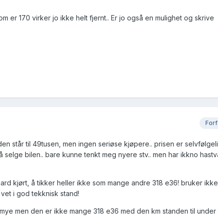
m er 170 virker jo ikke helt fjernt.. Er jo også en mulighet og skrive
Forf
den står til 49tusen, men ingen seriøse kjøpere.. prisen er selvfølgel
 å selge bilen.. bare kunne tenkt meg nyere stv.. men har ikkno hast
llhard kjørt, å tikker heller ikke som mange andre 318 e36! bruker ikke
 vet i god tekknisk stand!
tt mye men den er ikke mange 318 e36 med den km standen til under