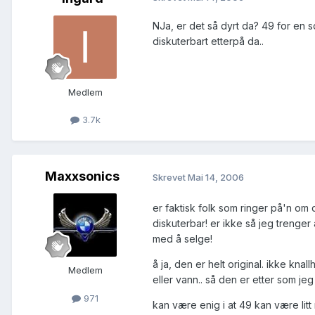
NJa, er det så dyrt da? 49 for en so
diskuterbart etterpå da..
Medlem
3.7k
Maxxsonics
Skrevet
Mai 14, 2006
er faktisk folk som ringer på'n om 
diskuterbar! er ikke så jeg trenger
med å selge!
å ja, den er helt original. ikke kna
Medlem
eller vann.. så den er etter som jeg
971
kan være enig i at 49 kan være li