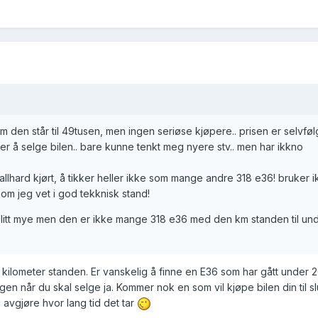
om den står til 49tusen, men ingen seriøse kjøpere.. prisen er selvføl
ger å selge bilen.. bare kunne tenkt meg nyere stv.. men har ikkno
knallhard kjørt, å tikker heller ikke som mange andre 318 e36! bruker 
 som jeg vet i god tekknisk stand!
 litt mye men den er ikke mange 318 e36 med den km standen til un
kilometer standen. Er vanskelig å finne en E36 som har gått under 
agen når du skal selge ja. Kommer nok en som vil kjøpe bilen din til slu
å avgjøre hvor lang tid det tar