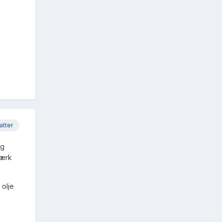
atter
ig
værk
 olje