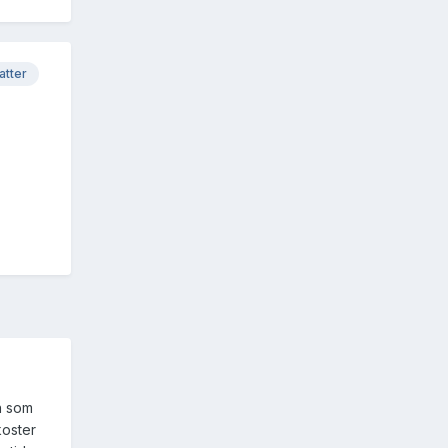
atter
en som
koster