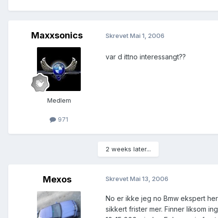
Maxxsonics
Skrevet
Mai 1, 2006
var d ittno interessangt??
Medlem
971
2 weeks later...
Mexos
Skrevet
Mai 13, 2006
No er ikke jeg no Bmw ekspert her, 
sikkert frister mer. Finner liksom i