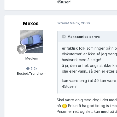
45tusen!
Mexos
Skrevet
Mai 17, 2006
Maxxsonics skrev:
er faktisk folk som ringer på'n 
diskuterbar! er ikke så jeg tren
Medlem
hastværk med å selge!
å ja, den er helt original. ikke 
5.9k
olje eller vann.. så den er etter
Bosted:
Trondheim
kan være enig i at 49 kan være
45tusen!
Skal være enig med deg i det med 
nå
Er lurt å ha god tid og is i m
Prisen er rett og slett kun med på 