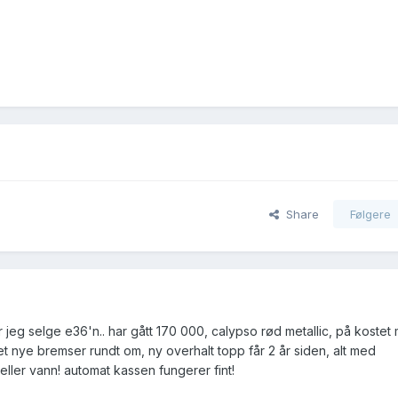
Share
Følgere
r jeg selge e36'n.. har gått 170 000, calypso rød metallic, på kostet 
net nye bremser rundt om, ny overhalt topp får 2 år siden, alt med
e eller vann! automat kassen fungerer fint!