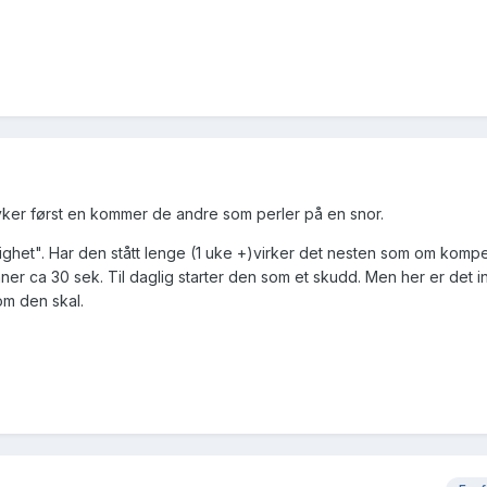
Ryker først en kommer de andre som perler på en snor.
llighet". Har den stått lenge (1 uke +)virker det nesten som om komp
er ca 30 sek. Til daglig starter den som et skudd. Men her er det 
om den skal.