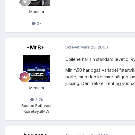
Medlem
37
*MrB*
Skrevet
Mars 23, 2006
Coilene har sin standard levetid. 
Min m50 har også variabel "startvi
borte, men den kommer når jeg kinn
juksing. Den trekker rent og yter s
Medlem
3.2k
Bosted:
Rett vest
Kjøretøy:
BMW