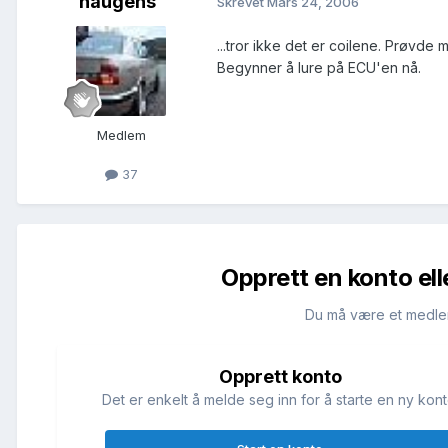
haugens
Skrevet
Mars 24, 2006
...tror ikke det er coilene. Prøvde
Begynner å lure på ECU'en nå.
Medlem
37
Opprett en konto ell
Du må være et medle
Opprett konto
Det er enkelt å melde seg inn for å starte en ny kont