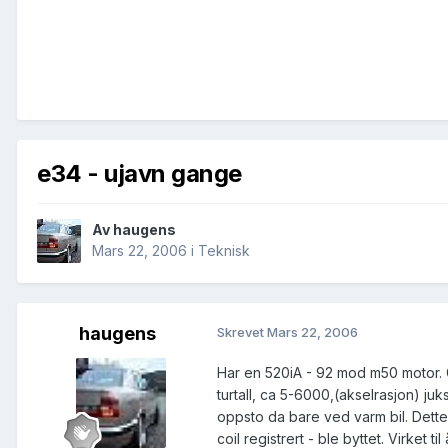
e34 - ujavn gange
Av
haugens
Mars 22, 2006
i
Teknisk
haugens
Skrevet
Mars 22, 2006
Har en 520iA - 92 mod m50 motor. 
turtall, ca 5-6000,(akselrasjon) juk
oppsto da bare ved varm bil. Dette
coil registrert - ble byttet. Virket t