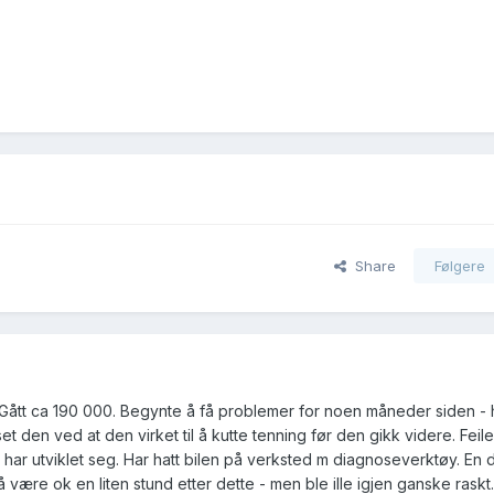
Share
Følgere
Gått ca 190 000. Begynte å få problemer for noen måneder siden - 
set den ved at den virket til å kutte tenning før den gikk videre. Feil
 har utviklet seg. Har hatt bilen på verksted m diagnoseverktøy. En 
il å være ok en liten stund etter dette - men ble ille igjen ganske raskt.