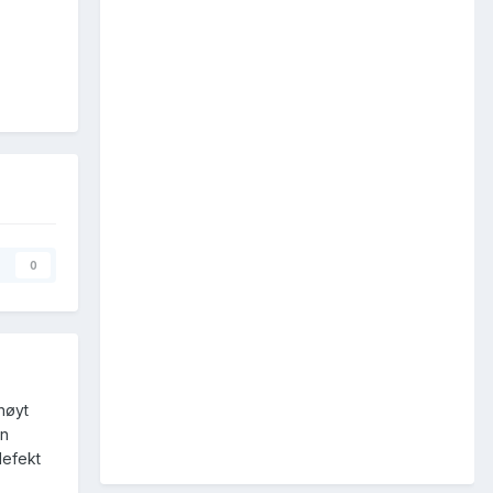
0
høyt
en
defekt