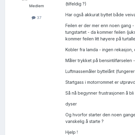
(tilfeldig ?)
Medlem
Har også akkurat byttet både veiva
37
Feilen er der mer enn noen gang - 
tungstartet - da kommer feilen (ju
kommer feilen litt høyere på turtalle
Kobler fra lamda - ingen rekasjon, 
Måler trykket på bensintilførselen -
Luftmassemåler byttelånt (fungerer i
Startgass i motorrommet er utprøvd
Så nå begynner frustrasjonen å bli 
dyser
Og hvorfor starter den noen gange
vanskelig å starte ?
Hjelp !