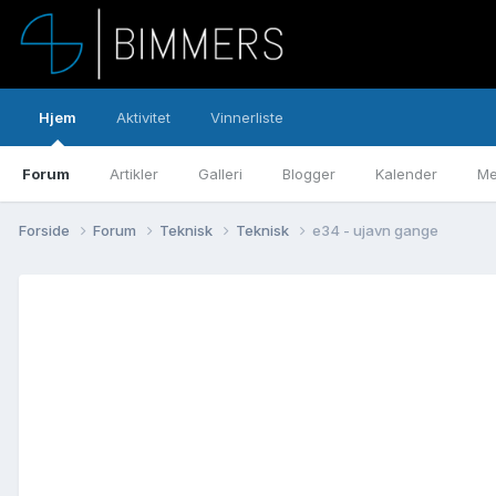
Hjem
Aktivitet
Vinnerliste
Forum
Artikler
Galleri
Blogger
Kalender
Me
Forside
Forum
Teknisk
Teknisk
e34 - ujavn gange