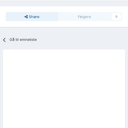
Share
Følgere
0
Gå til emneliste