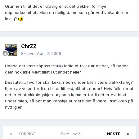
Grunnen til at det er ulovlig er at det trekker for mye
oppmerksomhet.. Men en deilig dame som går ved veikanten er
lovlig?
ChrZZ
Skrevet
April 7, 2006
Hadde det vært såpass trafikkfarlig at folk dør av det, så hadde
dem nok ikke vært tillat i utlandet heller.
Dessuten... hvorfor skal f.eks. neon under bilen være trafikkfarlig?
Kjøre av veien fordi en bil er litt rød,blå,etc under? Hvis folk tror at
det er et utrykkningskjøretøy som kommer fordi det er evt blått
under bilen, så bør man kanskje vurdere det å være i trafikken på
nytt igjen.
FORRIGE
Side 1 av 2
NESTE