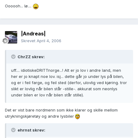
Oooooh... lø....
|Andreas|
Skrevet
April 4, 2006
ChrZZ skrev:
uff.... idiotiskeDRITTnorge...! Alt er jo lov i andre land, men
her er jo knapt noe lov. isj... dette går jo under lys på bilen,
og er i feil farge, og feil sted (derfor, ulovlig ved kjøring. tror
slikt er lovlig når bilen står -stille-. akkurat som neonlys
under bilen er lov når bilen står stille).
Det er vist bare nordmenn som ikke klarer og skille mellom
utrykningskjøretøy og andre lysbiler
ehrnst skrev: