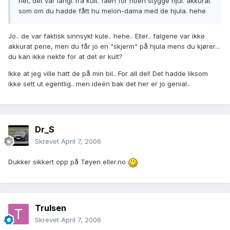
nei, det var langt fra kult. faen for noen stygge hjul. akkurat
som om du hadde fått hu melon-dama med de hjula. hehe
Jo.. de var faktisk sinnsykt kule.. hehe.. Eller.. falgene var ikke
akkurat pene, men du får jo en "skjerm" på hjula mens du kjører...
du kan ikke nekte for at det er kult?
Ikke at jeg ville hatt de på min bil.. For all del! Det hadde liksom
ikke sett ut egentlig.. men ideén bak det her er jo genial..
Dr_S
Skrevet
April 7, 2006
Dukker sikkert opp på Tøyen eller.no
Trulsen
Skrevet
April 7, 2006