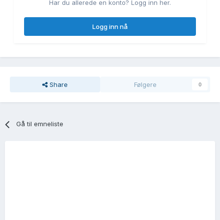
Har du allerede en konto? Logg inn her.
Logg inn nå
Share
Følgere
0
Gå til emneliste