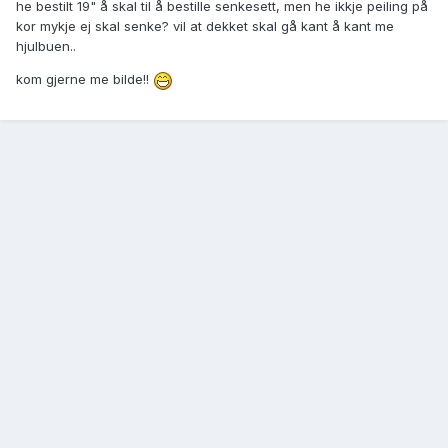
he bestilt 19" å skal til å bestille senkesett, men he ikkje peiling på
kor mykje ej skal senke? vil at dekket skal gå kant å kant me
hjulbuen..
kom gjerne me bilde!!