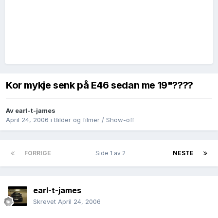
Kor mykje senk på E46 sedan me 19"????
Av
earl-t-james
April 24, 2006
i
Bilder og filmer / Show-off
FORRIGE
Side 1 av 2
NESTE
earl-t-james
Skrevet
April 24, 2006