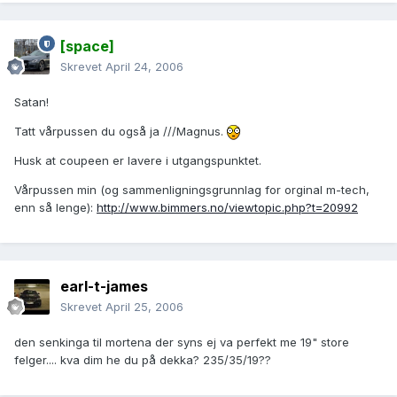
[space]
Skrevet
April 24, 2006
Satan!
Tatt vårpussen du også ja ///Magnus.
Husk at coupeen er lavere i utgangspunktet.
Vårpussen min (og sammenligningsgrunnlag for orginal m-tech,
enn så lenge):
http://www.bimmers.no/viewtopic.php?t=20992
earl-t-james
Skrevet
April 25, 2006
den senkinga til mortena der syns ej va perfekt me 19" store
felger.... kva dim he du på dekka? 235/35/19??