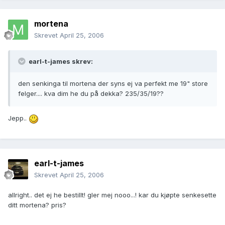
mortena
Skrevet
April 25, 2006
earl-t-james skrev:
den senkinga til mortena der syns ej va perfekt me 19" store
felger.... kva dim he du på dekka? 235/35/19??
Jepp..
earl-t-james
Skrevet
April 25, 2006
allright.. det ej he bestillt! gler mej nooo...! kar du kjøpte senkesette
ditt mortena? pris?