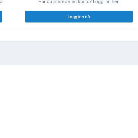
o!
Har du allerede en konto? Logg inn her.
Logg inn nå