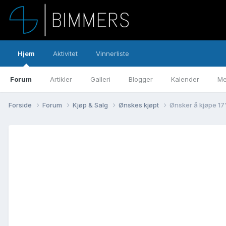
Hjem
Aktivitet
Vinnerliste
Forum
Artikler
Galleri
Blogger
Kalender
Me
Forside
Forum
Kjøp & Salg
Ønskes kjøpt
Ønsker å kjøpe 17"