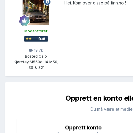
Hei. Kom over
disse
på finn.no !
Moderatorer
19.7k
Bosted:
Oslo
Kjøretøy:
M550d, i4 M50,
i3S & 321
Opprett en konto ell
Du må være et medle
Opprett konto