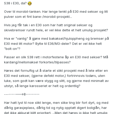
S38 i E30, da?
Over til morobil-tanken. Har lenge tenkt på E30 med sekser og litt
pulver som et fint bane-/morobil-prosjekt...
Hvis jeg får tak i en E30 som har hatt original sekser og
skivebremser rundt hele, er vel ikke dette et helt umulig prosjekt?
Hva er "vanlig" å gjøre med bakaksel/hjuloppheng og bremser på
E30 med litt motor? Bytte til E36/M3-deler? Det er vel ikke helt
"bolt-on"?
Passer en slik S38 rett i motorfestene åp en E30 med sekser? Må
kardang/mellomaksel forkortes/tilpasses?
Høres det fornuftig ut å starte et slikt prosjekt med å lete etter en
E30 med sekser, (gjerne defekt motor,) fortrinnsvis todørs, uten
luke, som godt kan være stygg og slitt, og gjerne med minimalt av
utstyr, så lenge karosseriet er helt og ordentlig?
---------->8---------
Har hatt lyst til noe slikt lenge, men slike ting blir fort dyrt, og med
dårlig garasjeplass, dårlig tid og nylig opptatt digert boliglån, har
det ikke akkurat blitt prioritert. ...Men det høres jo ikke helt umulig