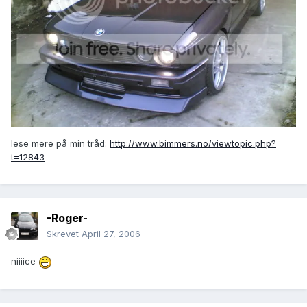
lese mere på min tråd:
http://www.bimmers.no/viewtopic.php?
t=12843
-Roger-
Skrevet
April 27, 2006
niiiice