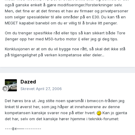
også ganske enkelt å gjøre modifiseringer/forsterkninger selv.
Men, det fine er at det finnes et hav av firmaer og privatpersoner
som selger spesialdeler til alle områder på en E30. Du kan få en
MEGET kapabel banebil om du er villig til å bruke litt penger.
Om du trenger spesifikke råd eller tips så kan sikkert både Tore
(lenger opp her med M50-turbo motor i) eller jeg gi deg tips.
Konklusjonen er at om du vil bygge noe rått, så skal det ikke stå
på tilgjengelighet på verken kompetanse eller deler...
Dazed
Skrevet
April 27, 2006
Det høres bra ut. Jeg stilte noen spørsmål i bmwccn-tråden jeg
linket til øverst her, som jag håper at innehaverene av denne
kompetansen kanskje svarer noe på etter hvert.
Kan jo gjenta
det har, selv om det kanskje hører hjemme i teknikk-forumet:
----8<------------