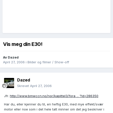
Vis meg din E30!
Av
Dazed
April 27, 2006
i
Bilder og filmer / Show-off
Dazed
Skrevet
April 27, 2006
Jfr.
http://www.bmwccn.no/nor/kapittel3/fora ... ?Id=286350
Har du, eller kjenner du til, en heftig E30, med mye effekt/svær
motor eller noe som i det hele tatt minner om det jeg beskriver i