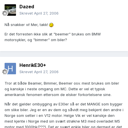
Dazed
Skrevet
April 27, 2006
Nå snakker vi! Mer, takk!
Er det forresten ikke slik at "beemer" brukes om BMW
motorsykler, og "bimmer" om biler?
HenrikE30+
Skrevet
April 27, 2006
Tror at både Beamer, Bimmer, Beemer osv. mest brukes om biler
og kanskje i neste omgang om MC. Dette er vel et typisk
amerikansk fenomen ettersom de elsker forkortelsene sine.
Når det gjelder ombygging av E30er så er det MANGE som bygger
om slike biler. Jeg er en av dem og såvidt meg bekjent den andre i
Norge som setter i en V12 motor. Helge Vik er vel kanskje den
mest kjente i Norge med sin svært strøkne M3 med overladet M5
motor med 1000hk(???). Det er svært enkle biler og dermed er det