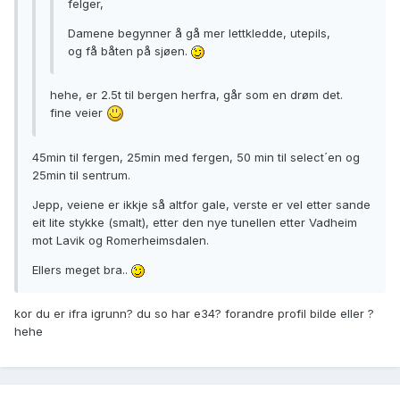
felger,
Damene begynner å gå mer lettkledde, utepils,
og få båten på sjøen.
hehe, er 2.5t til bergen herfra, går som en drøm det.
fine veier
45min til fergen, 25min med fergen, 50 min til select´en og
25min til sentrum.
Jepp, veiene er ikkje så altfor gale, verste er vel etter sande
eit lite stykke (smalt), etter den nye tunellen etter Vadheim
mot Lavik og Romerheimsdalen.
Ellers meget bra..
kor du er ifra igrunn? du so har e34? forandre profil bilde eller ?
hehe