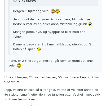
Viko skrev:
Bergen?? Kjørt deg vill??
Jepp, godt det begynner å bli varmere, blir i så mye
bedre humør av en erller anna mistenkeleg grunn
Mangen pene, nye, og nyoppussa biler med fine
felger,
Damene begynner å gå mer lettkledde, utepils, og få
båten på sjøen.
hehe, er 2.5t til bergen herfra, går som en drøm det. fine
veier
45min til fergen, 25min med fergen, 50 min til select´en og 25min
til sentrum.
Jepp, veiene er ikkje så altfor gale, verste er vel etter sande eit
lite stykke (smalt), etter den nye tunellen etter Vadheim mot Lavik
og Romerheimsdalen.