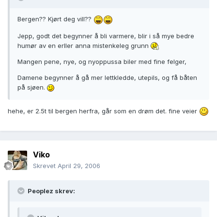
Bergen?? Kjørt deg vill??
Jepp, godt det begynner å bli varmere, blir i så mye bedre
humør av en erller anna mistenkeleg grunn
Mangen pene, nye, og nyoppussa biler med fine felger,
Damene begynner å gå mer lettkledde, utepils, og få båten
på sjøen.
hehe, er 2.5t til bergen herfra, går som en drøm det. fine veier
Viko
Skrevet
April 29, 2006
Peoplez skrev: