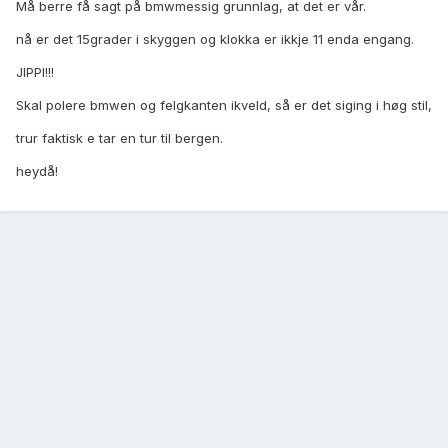
Må berre få sagt på bmwmessig grunnlag, at det er vår.
nå er det 15grader i skyggen og klokka er ikkje 11 enda engang.
JIPPI!!!
Skal polere bmwen og felgkanten ikveld, så er det siging i høg stil,
trur faktisk e tar en tur til bergen.
heydå!