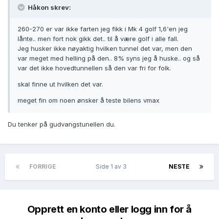
Håkon skrev:
260-270 er var ikke farten jeg fikk i Mk 4 golf 1,6'en jeg
lånte.. men fort nok gikk det.. til å være golf i alle fall.
Jeg husker ikke nøyaktig hvilken tunnel det var, men den
var meget med helling på den.. 8% syns jeg å huske.. og så
var det ikke hovedtunnellen så den var fri for folk.
skal finne ut hvilken det var.
meget fin om noen ønsker å teste bilens vmax
Du tenker på gudvangstunellen du.
FORRIGE
Side 1 av 3
NESTE
Opprett en konto eller logg inn for å