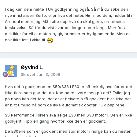
I dag kan dem nekte TUV godkjenning også. Så må du søke den
nye innstansen Serfo, eller hva det heter. Hør med dem, holder til i
Arendal mener jeg. Må sette opp hva du skal gjøre, en arbeids
beskrivelse. Så får du vist svar om lengere enn langt. Men for all
del, ikke fortell at motoren, gir, bremser er bydg om enda. Men er
nok ikke lett. Lykke til.
Øyvind L.
Skrevet
Juni 3, 2008
Hvis det å godkjenne en S50/S38 i E30 er så enkelt, hvorfor er det
ikke flere som gjør det da. Kan noen svare meg på det? Tviler jeg
på noen kan det fordi det er et helvete å få godkjent hvis ikke det
er blitt umulig nå som de ikke automatisk godtar TÜV papirene.
SS Perfomance i skien ska selge E30 med S38 motor i. Den er ikke
godkjent. Tipp en gang hvorfor ikke den er godkjent.....
De E30ene som er godkjent med stor motor i norge kan du nesten