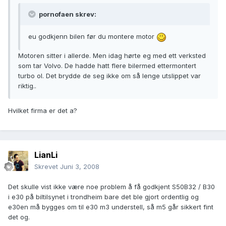
pornofaen skrev:
eu godkjenn bilen før du montere motor
Motoren sitter i allerde. Men idag hørte eg med ett verksted
som tar Volvo. De hadde hatt flere bilermed ettermontert
turbo ol. Det brydde de seg ikke om så lenge utslippet var
riktig..
Hvilket firma er det a?
LianLi
Skrevet
Juni 3, 2008
Det skulle vist ikke være noe problem å få godkjent S50B32 / B30
i e30 på biltilsynet i trondheim bare det ble gjort ordentlig og
e30en må bygges om til e30 m3 understell, så m5 går sikkert fint
det og.