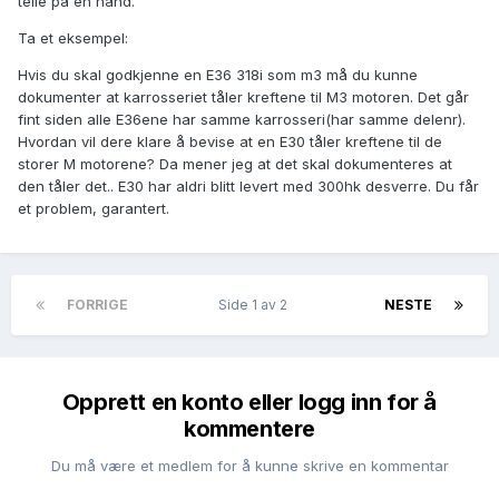
telle på en hånd.
Ta et eksempel:
Hvis du skal godkjenne en E36 318i som m3 må du kunne
dokumenter at karrosseriet tåler kreftene til M3 motoren. Det går
fint siden alle E36ene har samme karrosseri(har samme delenr).
Hvordan vil dere klare å bevise at en E30 tåler kreftene til de
storer M motorene? Da mener jeg at det skal dokumenteres at
den tåler det.. E30 har aldri blitt levert med 300hk desverre. Du får
et problem, garantert.
FORRIGE
Side 1 av 2
NESTE
Opprett en konto eller logg inn for å
kommentere
Du må være et medlem for å kunne skrive en kommentar