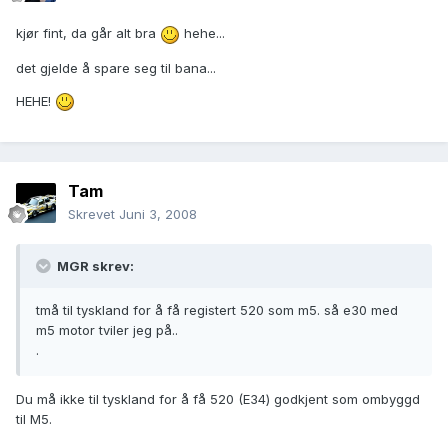
kjør fint, da går alt bra
hehe...
det gjelde å spare seg til bana...
HEHE!
Tam
Skrevet
Juni 3, 2008
MGR skrev:
tmå til tyskland for å få registert 520 som m5. så e30 med
m5 motor tviler jeg på..
.
Du må ikke til tyskland for å få 520 (E34) godkjent som ombyggd
til M5.