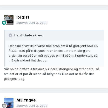
jorg1s1
Skrevet
Juni 3, 2008
LianLidude skrev:
Det skulle vist ikke være noe problem å få godkjent S50B32
/ B30 i e30 på biltilsynet i trondheim bare det ble gjort
ordentlig og e30en må bygges om til e30 m3 understell, så
m5 går sikkert fint det og.
Når sa de dette? Biltilsynet blir bare strengere og strengere, så
om det er et par år siden så betyr nok ikke det at du får det
godkjent idag.
M3 Yngve
Skrevet
Juni 3, 2008