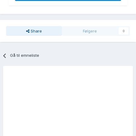
Share
Følgere
0
Gå til emneliste