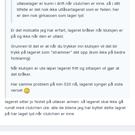
utløselager er kunn i drift når clutchen er inne. så i ditt
tilfelle er det nok ikke utlåserlageret som er feilen. her
er den nok girkassen som lager lyd
Er det motsatte jeg har erfart, lageret bråker når klutsjen er
på og ikke når den er utløst.
Grunnen til det er at når du trykker inn klutsjen vil det bli
trykk på lageret som "strammer" det opp (kom ikke på bedre
forklaring).
Når klutsjen er ute løper lageret fritt og slitasjen vil gjør at
det bråker.
Har samme problem på min 520 nå, lageret synger på siste
verset
lageret sitter jo festet på utløser armen. så lageret skal ikke gå
rundt med clutchen ute. alle de bilene jeg har byttet dette lagret
på har laget lyd når clutchen er inne