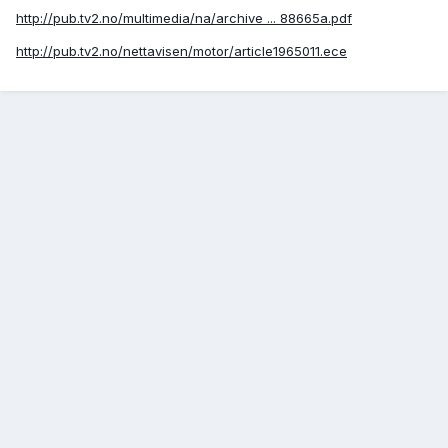
http://pub.tv2.no/multimedia/na/archive ... 88665a.pdf
http://pub.tv2.no/nettavisen/motor/article1965011.ece