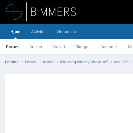
Hjem
Aktivitet
Vinnerliste
Forum
Artikler
Galleri
Blogger
Kalender
Me
Forside
Forum
Annet
Bilder og filmer / Show-off
min 325Ci