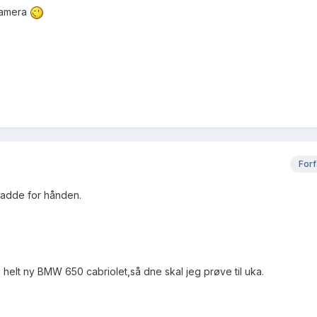
 kamera
Forf
hadde for hånden.
elt ny BMW 650 cabriolet,så dne skal jeg prøve til uka.