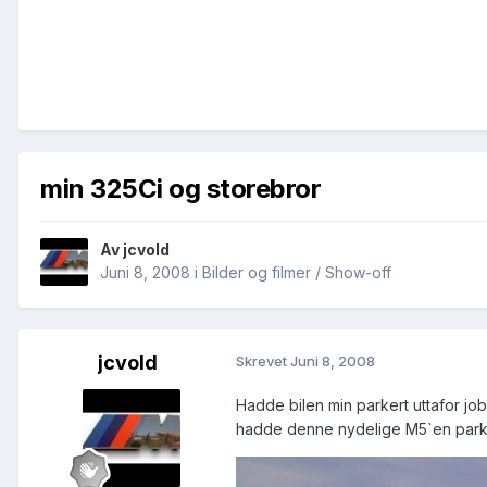
min 325Ci og storebror
Av
jcvold
Juni 8, 2008
i
Bilder og filmer / Show-off
jcvold
Skrevet
Juni 8, 2008
Hadde bilen min parkert uttafor jo
hadde denne nydelige M5`en park