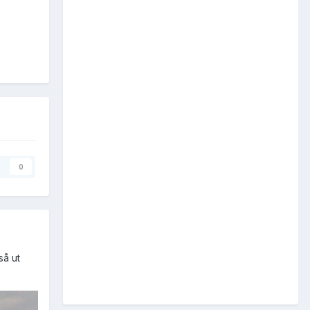
0
så ut