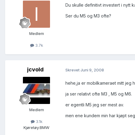
Du skulle definitivt investert i nytt
Ser du M5 og M3 ofte?
Medlem
3.7k
jcvold
Skrevet
Juni 9, 2008
hehe,ja er mobilkameraet mitt jeg 
ja ser relativt ofte M3 , M5 og M6.
er egentli M5 jeg ser mest av.
Medlem
men ene kundem min har kjøpt seg h
3.1k
Kjøretøy:
BMW