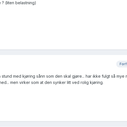
? (liten belastning)
Forf
en stund med kjøring sånn som den skal gjøre... har ikke fulgt så mye
ned... men virker som at den synker litt ved rolig kjøring.