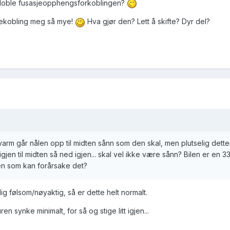
 doble fusasjeopphengsforkoblingen?
sekobling meg så mye!
Hva gjør den? Lett å skifte? Dyr del?
ir varm går nålen opp til midten sånn som den skal, men plutselig dett
igjen til midten så ned igjen... skal vel ikke være sånn? Bilen er en 33
en som kan forårsake det?
ig følsom/nøyaktig, så er dette helt normalt.
en synke minimalt, for så og stige litt igjen...