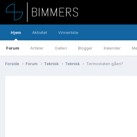
Hjem
Aktivitet
Vinnerliste
Forum
Artikler
Galleri
Blogger
Kalender
Me
Forside
Forum
Teknisk
Teknisk
Termostaten gåen?