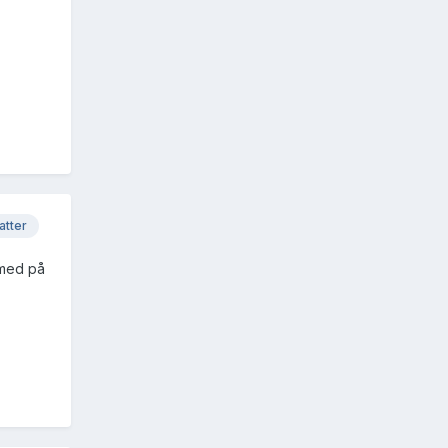
atter
 med på