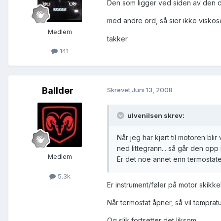
Den som ligger ved siden av den
med andre ord, så sier ikke visko
Medlem
takker
141
Ballder
Skrevet
Juni 13, 2008
ulvenilsen skrev:
Når jeg har kjørt til motoren bl
ned littegrann... så går den opp 
Medlem
Er det noe annet enn termostat
5.3k
Er instrument/føler på motor skikkel
Når termostat åpner, så vil tempratur
Og slik fortsetter det liksom.