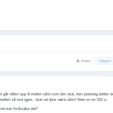
Share
Følgere
varm går nålen opp til midten sånn som den skal, men plutselig detter 
l midten så ned igjen... skal vel ikke være sånn? Bilen er en 330 ci
som kan forårsake det?