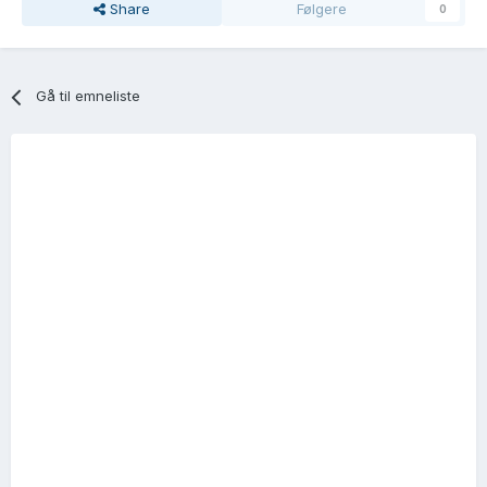
Share
Følgere
0
Gå til emneliste