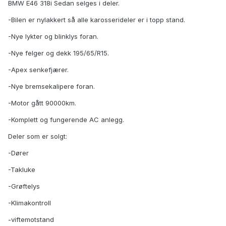
BMW E46 318i Sedan selges i deler.
-Bilen er nylakkert så alle karosserideler er i topp stand.
-Nye lykter og blinklys foran.
-Nye felger og dekk 195/65/R15.
-Apex senkefjærer.
-Nye bremsekalipere foran.
-Motor gått 90000km.
-Komplett og fungerende AC anlegg.
Deler som er solgt:
-Dører
-Takluke
-Grøftelys
-Klimakontroll
-viftemotstand