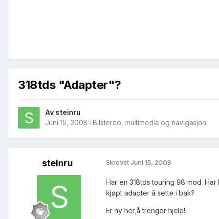
318tds "Adapter"?
Av
steinru
Juni 15, 2008
i
Bilstereo, multimedia og navigasjon
steinru
Skrevet
Juni 15, 2008
Har en 318tds touring 98 mod. Har ly
kjøpt adapter å sette i bak?
Er ny her,å trenger hjelp!