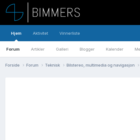
Hjem
Aktivitet
Vinnerliste
Forum
Artikler
Galleri
Blogger
Kalender
Me
Forside
Forum
Teknisk
Bilstereo, multimedia og navigasjon