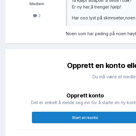
få kjøpt adapter å sette i bak?
Medlem
Er ny her,å trenger hjelp!
2
Har oxo lyst på skinnseter,noe
Noen som har peiling på noen høyta
Opprett en konto ell
Du må være et medle
Opprett konto
Det er enkelt å melde seg inn for å starte en ny kont
Start en konto