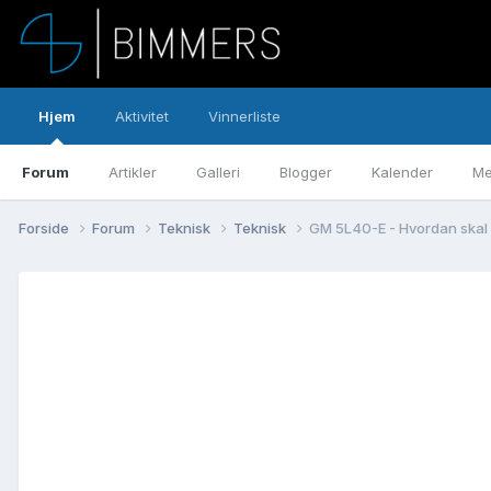
Hjem
Aktivitet
Vinnerliste
Forum
Artikler
Galleri
Blogger
Kalender
Me
Forside
Forum
Teknisk
Teknisk
GM 5L40-E - Hvordan skal 