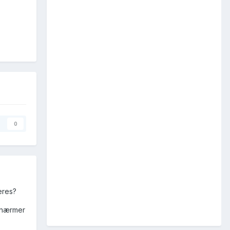
0
eres?
g nærmer