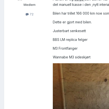
det manuell kasse i den ,nytt inter
Medlem
Bilen har trillet 166 000 km noe som 
72
Dette er gjort med bilen.
Justerbart senkesett
BBS LM replica felger
M3 Frontfanger
Wannabe M3 sideskjørt