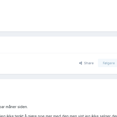
Share
Følgere
 par måner siden.
jeg ikke tenkt å gjøre noe mer med den,men vist jeg ikke selger den