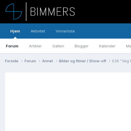
Hjem
Aktivitet
Vinnerliste
Forum
Artikler
Galleri
Blogger
Kalender
Me
Forside
Forum
Annet
Bilder og filmer / Show-off
E36 "Veg 