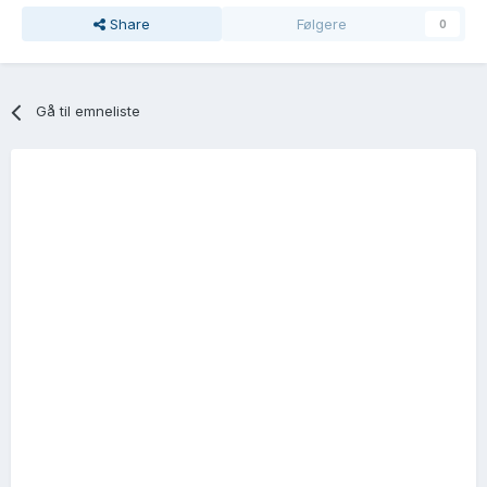
Share
Følgere
0
Gå til emneliste