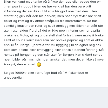
Bilen var kjøpt med tanke på å fikse den opp eller bygge den om
,men pga innbudd i bilen og hærverk så har den bare blitt
stående og det ser ikke ut til at vi får gjort noe med den. Bilen
startet og gikk når den ble parkert, men noen tyvjævler har stjelt
coiler og lmm og div annet småplukk fra motorrommet. De har
samtidig knust noen ruter og stjelt annlegg mm. Bilen har stått ute
uten ruter siden ifjord så det er ikke noe innteriør som er særlig
brukenes. Motor, gir og understell skal fortsatt være mulig å bruke
samt et coupè karrosseri som har norske papirer og som er eldre
enn 10 år i Norge. ( perfekt for M3 bygging ) Bilen egner seg nok
best som delebil eller ombygging eller kanskje banebil/drifting. Må
hentes på henger, og den står utenfor Bergen. Kan sikkert sende
noen bilder på mms hvis noen ønsker det, men det er ikke så mye
å se på, den er svart
Selges 10000kr eller fornuftige bud på PM ( skambud er
unødvendig )