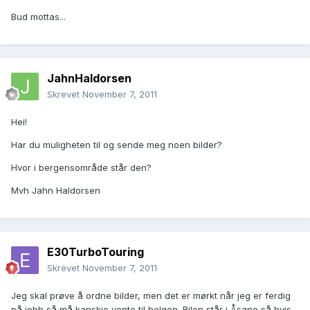
Bud mottas...
JahnHaldorsen
Skrevet
November 7, 2011
Hei!
Har du muligheten til og sende meg noen bilder?
Hvor i bergensområde står den?
Mvh Jahn Haldorsen
E30TurboTouring
Skrevet
November 7, 2011
Jeg skal prøve å ordne bilder, men det er mørkt når jeg er ferdig
på jobb så må kanskje vente til helgen. Bilen står i Åsane så hvis