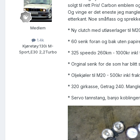
solgt til rett Pris! Carbon emblem 
Og vinge er det eneste jeg mangler!
etterkant. Noe småflass og sprekke
Medlem
* Ny clutch med utløserlager til M
1.4k
* 60 senk foran og bak uten papirer
Kjøretøy:
130i M-
Sport,E30 2,2Turbo
* 325 speedo 260km - 1000kr inkl fr
* Orginal senk for de som har blitt
* Oljekjøler til M20 - 500kr inkl frak
* 320 girkasse, Getrag 240. Mangl
* Servo tannstang, banjo koblinger