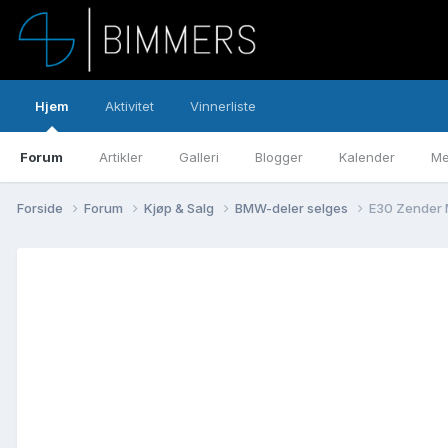
Hjem
Aktivitet
Vinnerliste
Forum
Artikler
Galleri
Blogger
Kalender
Me
Forside
Forum
Kjøp & Salg
BMW-deler selges
E30 Zender 