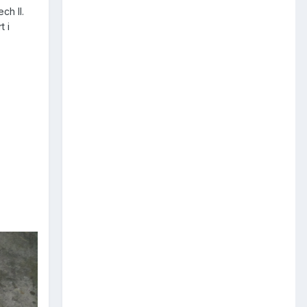
ch II.
t i