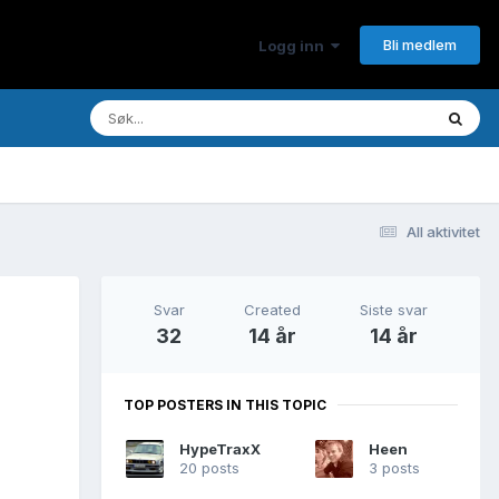
Bli medlem
Logg inn
All aktivitet
Svar
Created
Siste svar
32
14 år
14 år
TOP POSTERS IN THIS TOPIC
HypeTraxX
Heen
20 posts
3 posts