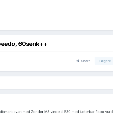
speedo, 60senk++
Share
Følgere
 i diamant svart med Zender M3 vinge til E30 med justerbar flapp vur