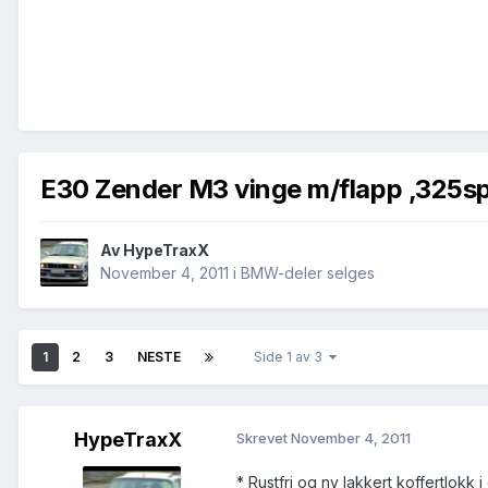
E30 Zender M3 vinge m/flapp ,325
Av
HypeTraxX
November 4, 2011
i
BMW-deler selges
1
2
3
NESTE
Side 1 av 3
HypeTraxX
Skrevet
November 4, 2011
* Rustfri og ny lakkert koffertlokk