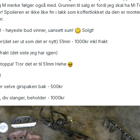
og M merke følger også med. Grunnen til salg er fordi jeg skal ha M-Te
 Spoileren er ikke like fin i lakk som koffertlokket da den er monter
r.
20 - høyeste bud vinner, uansett sum!
Solgt!
(det ser ut som det er nytt) 51mm - 1000kr inkl frakt
akt (det siste jeg har igjen)
 stoppa! Tror det er til 51mm Hehe
t
er selve girspaken bak - 500kr
, div slanger, beholder - 1000kr