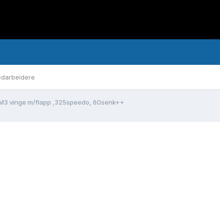
darbeidere
M3 vinge m/flapp ,325speedo, 60senk++