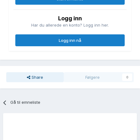
Logg inn
Har du allerede en konto? Logg inn her.
Logg inn nå
Share
Følgere
0
Gå til emneliste