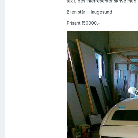
tak i, bes interresenter skrive med
Bilen står i Haugesund
Prisant 150000,-