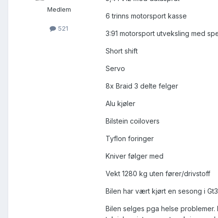
Medlem
6 trinns motorsport kasse
521
3:91 motorsport utveksling med sp
Short shift
Servo
8x Braid 3 delte felger
Alu kjøler
Bilstein coilovers
Tyflon foringer
Kniver følger med
Vekt 1280 kg uten fører/drivstoff
Bilen har vært kjørt en sesong i Gt3
Bilen selges pga helse problemer. 