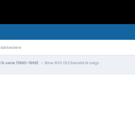
darbeidere
1 8-serie (1990-1999)
Bmw 850 Gt3 Banebil til salgs