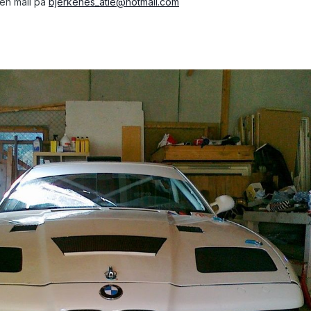
 en mail på
bjerkenes_atle@hotmail.com