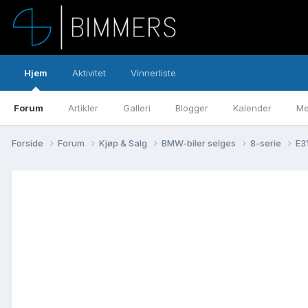
Hjem
Aktivitet
Vinnerliste
Forum
Artikler
Galleri
Blogger
Kalender
Me
Forside
Forum
Kjøp & Salg
BMW-biler selges
8-serie
E3