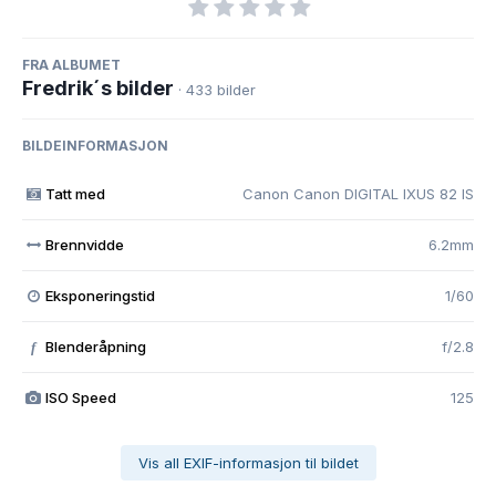
FRA ALBUMET
Fredrik´s bilder
· 433 bilder
BILDEINFORMASJON
Tatt med
Canon Canon DIGITAL IXUS 82 IS
Brennvidde
6.2mm
Eksponeringstid
1/60
Blenderåpning
f/2.8
f
ISO Speed
125
Vis all EXIF-informasjon til bildet