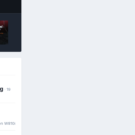
ools
ng
· 19
on W810i