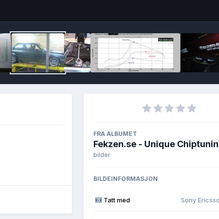
Image T
FRA ALBUMET
Fekzen.se - Unique Chiptuni
bilder
BILDEINFORMASJON
Tatt med
Sony Ericss