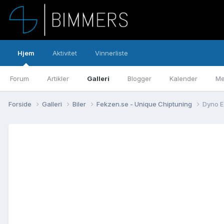
Hjem
Aktivitet
Vinnerliste
Forum
Artikler
Galleri
Blogger
Kalender
Me
Forside
Galleri
Biler
Fekzen.se - Unique Chiptuning
Dyno 