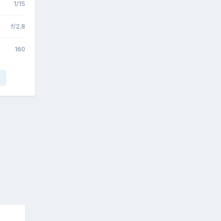
1/15
f/2.8
160