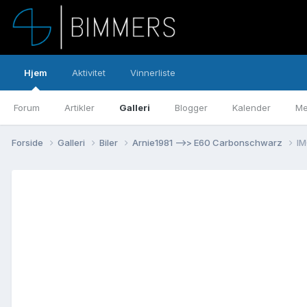
Hjem
Aktivitet
Vinnerliste
Forum
Artikler
Galleri
Blogger
Kalender
Me
Forside
Galleri
Biler
Arnie1981 -->> E60 Carbonschwarz
I