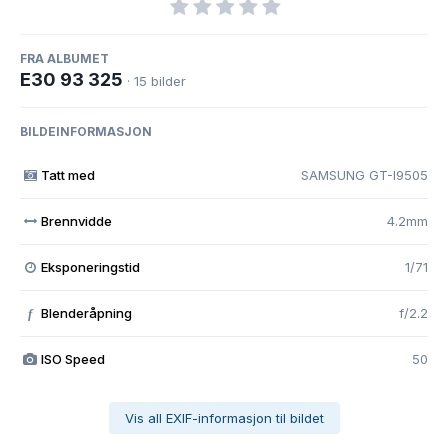
FRA ALBUMET
E30 93 325
· 15 bilder
BILDEINFORMASJON
Tatt med
SAMSUNG GT-I9505
Brennvidde
4.2mm
Eksponeringstid
1/71
Blenderåpning
f/2.2
f
ISO Speed
50
Vis all EXIF-informasjon til bildet