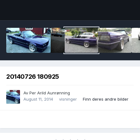
Image Tools
20140726 180925
Av
Per Arild Aunrønning
August 11, 2014
visninger
Finn deres andre bilder