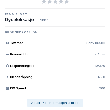
FRA ALBUMET
Dyselekkasje
· 8 bilder
BILDEINFORMASJON
Tatt med
Sony D6503
Brennvidde
4.9mm
Eksponeringstid
10/320
Blenderåpning
f/2.0
f
ISO Speed
200
Vis all EXIF-informasjon til bildet