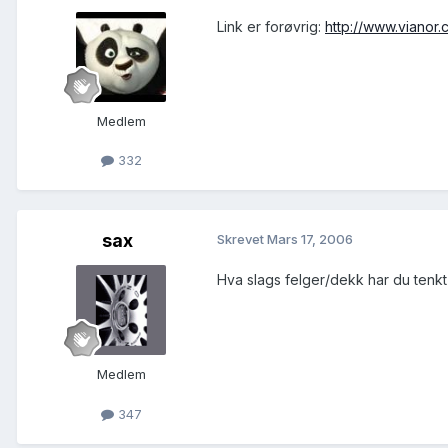
Link er forøvrig:
http://www.vianor
Medlem
332
sax
Skrevet
Mars 17, 2006
Hva slags felger/dekk har du tenk
Medlem
347