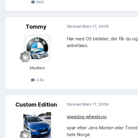
964
Tommy
Skrevet
Mars 17, 2006
Hør med OS bildeler, der får du o
anbefales.
Medlem
3.9k
Custom Edition
Skrevet
Mars 17, 2006
www.big-wheels.no
spør etter Jens Morten eller Trond de
hele Norge.