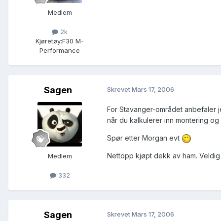
Medlem
2k
Kjøretøy:
F30 M-
Performance
Sagen
Skrevet
Mars 17, 2006
For Stavanger-området anbefaler je
når du kalkulerer inn montering og b
Spør etter Morgan evt
Nettopp kjøpt dekk av ham. Veldig
Medlem
332
Sagen
Skrevet
Mars 17, 2006