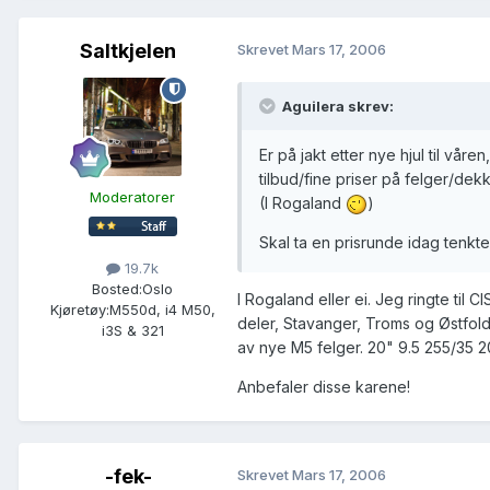
Saltkjelen
Skrevet
Mars 17, 2006
Aguilera skrev:
Er på jakt etter nye hjul til vå
tilbud/fine priser på felger/dek
Moderatorer
(I Rogaland
)
Skal ta en prisrunde idag tenkte
19.7k
Bosted:
Oslo
I Rogaland eller ei. Jeg ringte til
Kjøretøy:
M550d, i4 M50,
deler, Stavanger, Troms og Østfold
i3S & 321
av nye M5 felger. 20" 9.5 255/35 2
Anbefaler disse karene!
-fek-
Skrevet
Mars 17, 2006