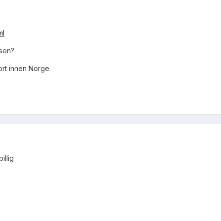
ml
isen?
ort innen Norge.
illig