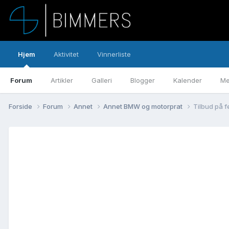
Hjem
Aktivitet
Vinnerliste
Forum
Artikler
Galleri
Blogger
Kalender
Me
Forside
Forum
Annet
Annet BMW og motorprat
Tilbud på f