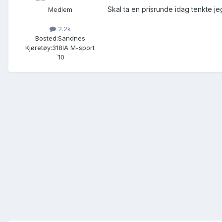
Skal ta en prisrunde idag tenkte je
Medlem
2.2k
Bosted:
Sandnes
Kjøretøy:
318IA M-sport
`10