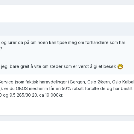
ren, og lurer da på om noen kan tipse meg om forhandlere som har
k?
 jeg, bare greit å vite om steder som er verdt å gi et besøk
 CIService (som faktisk haravdelinger i Bergen, Oslo Økern, Oslo Kal
). er du OBOS medlemm får en 50% rabatt fortalte de og har bestilt 
0 og 9.5 285/30 20. ca 19 000kr.