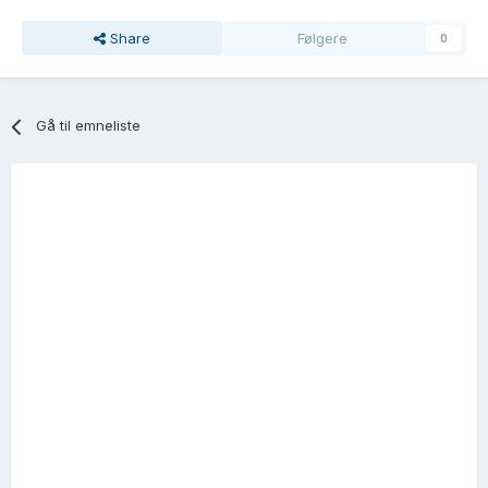
Share
Følgere
0
Gå til emneliste