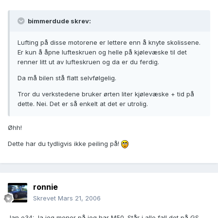
bimmerdude skrev:
Lufting på disse motorene er lettere enn å knyte skolissene.
Er kun å åpne lufteskruen og helle på kjølevæske til det
renner litt ut av lufteskruen og da er du ferdig.
Da må bilen stå flatt selvfølgelig.
Tror du verkstedene bruker ørten liter kjølevæske + tid på
dette. Nei. Det er så enkelt at det er utrolig.
Øhh!
Dette har du tydligvis ikke peiling på!
ronnie
Skrevet
Mars 21, 2006
Jan e34: Ja jeg mener på jeg har M50. Står i alle fall det på GS