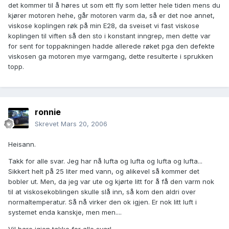
det kommer til å høres ut som ett fly som letter hele tiden mens du
kjører motoren hehe, går motoren varm da, så er det noe annet,
viskose koplingen røk på min E28, da sveiset vi fast viskose
koplingen til viften så den sto i konstant inngrep, men dette var
for sent for toppakningen hadde allerede røket pga den defekte
viskosen ga motoren mye varmgang, dette resulterte i sprukken
topp.
ronnie
Skrevet
Mars 20, 2006
Heisann.
Takk for alle svar. Jeg har nå lufta og lufta og lufta og lufta...
Sikkert helt på 25 liter med vann, og alikevel så kommer det
bobler ut. Men, da jeg var ute og kjørte litt for å få den varm nok
til at viskosekoblingen skulle slå inn, så kom den aldri over
normaltemperatur. Så nå virker den ok igjen. Er nok litt luft i
systemet enda kanskje, men men....