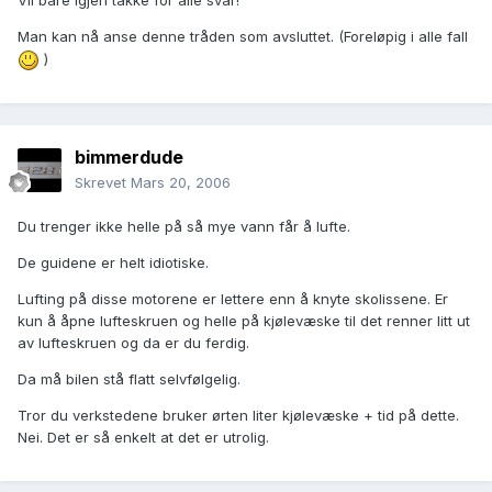
Vil bare igjen takke for alle svar!
Man kan nå anse denne tråden som avsluttet. (Foreløpig i alle fall
)
bimmerdude
Skrevet
Mars 20, 2006
Du trenger ikke helle på så mye vann får å lufte.
De guidene er helt idiotiske.
Lufting på disse motorene er lettere enn å knyte skolissene. Er
kun å åpne lufteskruen og helle på kjølevæske til det renner litt ut
av lufteskruen og da er du ferdig.
Da må bilen stå flatt selvfølgelig.
Tror du verkstedene bruker ørten liter kjølevæske + tid på dette.
Nei. Det er så enkelt at det er utrolig.