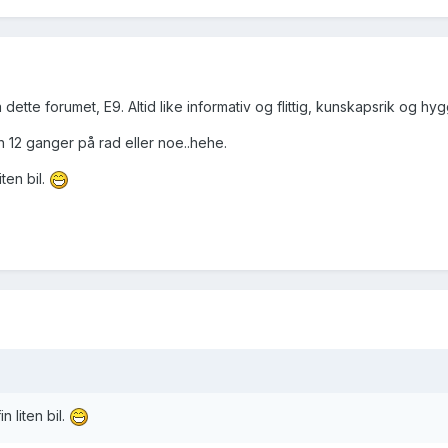
tte forumet, E9. Altid like informativ og flittig, kunskapsrik og hygg
 12 ganger på rad eller noe..hehe.
ten bil.
n liten bil.