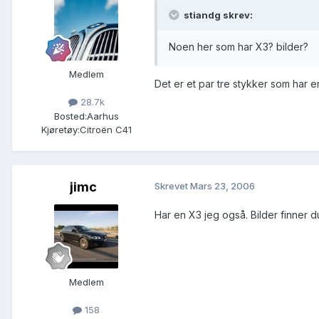
stiandg skrev:
Noen her som har X3? bilder?
Medlem
Det er et par tre stykker som har en
28.7k
Bosted:
Aarhus
Kjøretøy:
Citroën C41
jimc
Skrevet
Mars 23, 2006
Har en X3 jeg også. Bilder finner d
Medlem
158