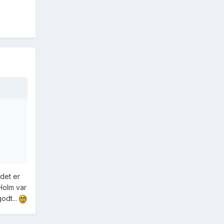
 det er
Holm var
odt...