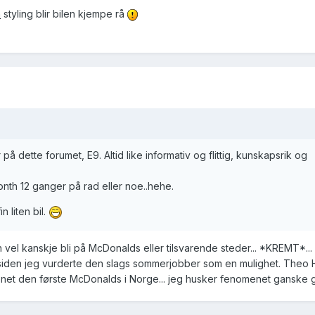
n
styling blir bilen kjempe rå
å dette forumet, E9. Altid like informativ og flittig, kunskapsrik og
nth 12 ganger på rad eller noe..hehe.
n liten bil.
vel kanskje bli på McDonalds eller tilsvarende steder... *KREMT*...
siden jeg vurderte den slags sommerjobber som en mulighet. Theo 
åpnet den første McDonalds i Norge... jeg husker fenomenet ganske g