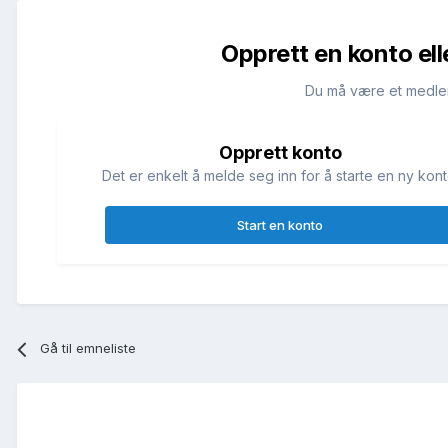
Opprett en konto ell
Du må være et medle
Opprett konto
Det er enkelt å melde seg inn for å starte en ny kont
Start en konto
Gå til emneliste