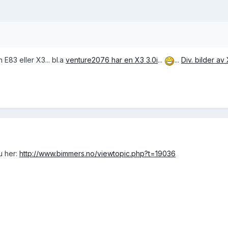
 E83 eller X3... bl.a
venture2076 har en X3 3.0i
...
...
Div. bilder av
u her:
http://www.bimmers.no/viewtopic.php?t=19036