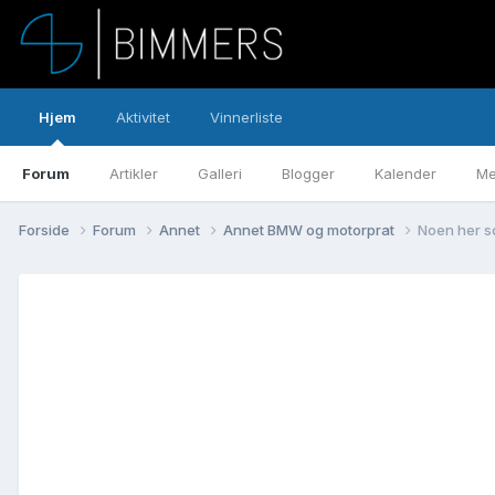
Hjem
Aktivitet
Vinnerliste
Forum
Artikler
Galleri
Blogger
Kalender
Me
Forside
Forum
Annet
Annet BMW og motorprat
Noen her s