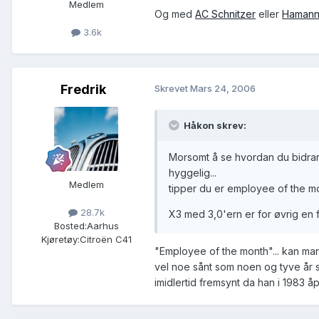
Medlem
Og med
AC Schnitzer
eller
Haman
3.6k
Fredrik
Skrevet
Mars 24, 2006
Håkon skrev:
Morsomt å se hvordan du bidrar p
hyggelig...
Medlem
tipper du er employee of the mo
28.7k
X3 med 3,0'ern er for øvrig en fi
Bosted:
Aarhus
Kjøretøy:
Citroën C41
"Employee of the month"... kan man 
vel noe sånt som noen og tyve år 
imidlertid fremsynt da han i 1983 