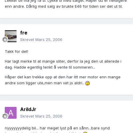
Lekker bil må jeg få si. Lykke til med salget. Håper du er heldigere
enn andre. Dårlig med salg av brukte E46 for tiden ser det ut til.
fre
Skrevet
Mars 25, 2006
Takk for det!
Har lagt merke til at mange sliter, derfor la jeg den ut allerede i
dag. Hadde egentlig tenkt å vente til sommeren...
Håper det kan trekke opp at den har litt mer motor enn mange
andre som ligger ute,men man vet jo aldri..
ArildJr
Skrevet
Mars 25, 2006
nyyyyyyydelig bil... har meget lyst på en sånn...bare synd