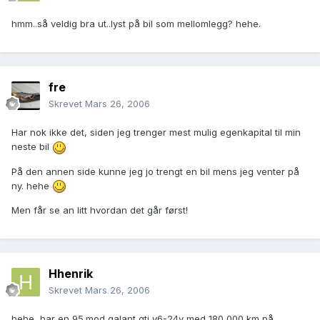
hmm..så veldig bra ut..lyst på bil som mellomlegg? hehe.
fre
Skrevet
Mars 26, 2006
Har nok ikke det, siden jeg trenger mest mulig egenkapital til min
neste bil
På den annen side kunne jeg jo trengt en bil mens jeg venter på
ny. hehe
Men får se an litt hvordan det går først!
Hhenrik
Skrevet
Mars 26, 2006
hehe, har en 95.mod galant gti v6-24v med 180 000 km på