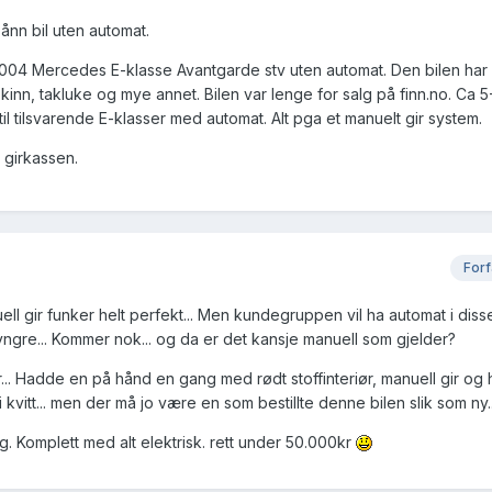
ånn bil uten automat.
2004 Mercedes E-klasse Avantgarde stv uten automat. Den bilen har 
skinn, takluke og mye annet. Bilen var lenge for salg på finn.no. Ca 
d til tilsvarende E-klasser med automat. Alt pga et manuelt gir system.
å girkassen.
Forf
ll gir funker helt perfekt... Men kundegruppen vil ha automat i diss
yngre... Kommer nok... og da er det kansje manuell som gjelder?
... Hadde en på hånd en gang med rødt stoffinteriør, manuell gir og hv
li kvitt... men der må jo være en som bestillte denne bilen slik som ny..
g. Komplett med alt elektrisk. rett under 50.000kr