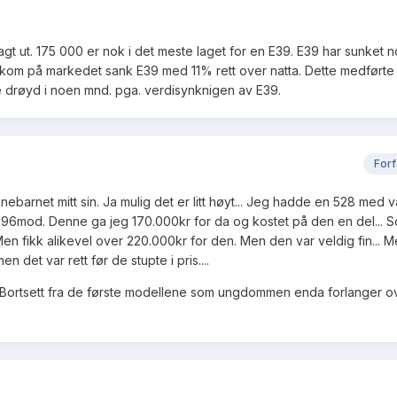
agt ut. 175 000 er nok i det meste laget for en E39. E39 har sunket 
0 kom på markedet sank E39 med 11% rett over natta. Dette medførte t
 drøyd i noen mnd. pga. verdisynknigen av E39.
Forf
nebarnet mitt sin. Ja mulig det er litt høyt... Jeg hadde en 528 med v
n 96mod. Denne ga jeg 170.000kr for da og kostet på den en del... S
en fikk alikevel over 220.000kr for den. Men den var veldig fin... 
n det var rett før de stupte i pris....
... Bortsett fra de første modellene som ungdommen enda forlanger o