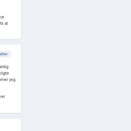
noe
il at
atter
anlig
olgte
Mener jeg
ver