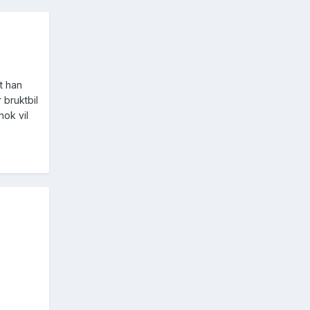
t han
 bruktbil
nok vil