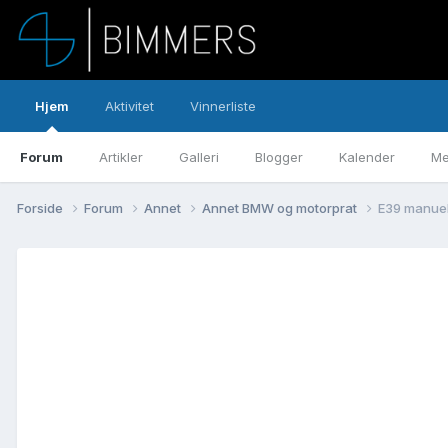
Hjem
Aktivitet
Vinnerliste
Forum
Artikler
Galleri
Blogger
Kalender
Me
Forside
Forum
Annet
Annet BMW og motorprat
E39 manuell