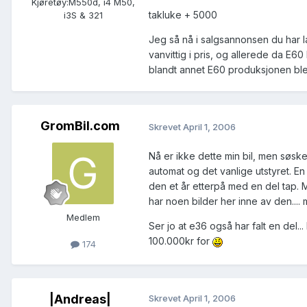
Kjøretøy:
M550d, i4 M50,
takluke + 5000
i3S & 321
Jeg så nå i salgsannonsen du har l
vanvittig i pris, og allerede da E6
blandt annet E60 produksjonen ble
GromBil.com
Skrevet
April 1, 2006
Nå er ikke dette min bil, men søske
automat og det vanlige utstyret. E
den et år etterpå med en del tap. M
har noen bilder her inne av den.... me
Medlem
Ser jo at e36 også har falt en del
100.000kr for
174
|Andreas|
Skrevet
April 1, 2006