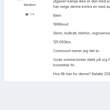
utgaven kansje ikke er den mest po
Medlem
han selge denne kontra en med a
174
Bilen:
1998mod
Skinn, multiratt, telefon, regnsenso
125.000km...
Cosmosort mener jeg det er...
Gode sommer\vinter dekk på org fel
kosmetisk fin.
Hva får han for denne? Betalte 229