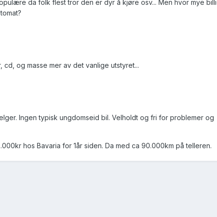
pulære da folk flest tror den er dyr å kjøre osv... Men hvor mye bil
utomat?
r, cd, og masse mer av det vanlige utstyret...
ger. Ingen typisk ungdomseid bil. Velholdt og fri for problemer og
.000kr hos Bavaria for 1år siden. Da med ca 90.000km på telleren.