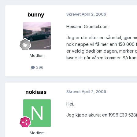
bunny
Skrevet
April 2, 2006
Heisann Grombil.com
Jeg er ute etter en sånn bil, gjør m
nok neppe vil få mer enn 150 000 f
er veldig dødt om dagen, merker det
Medlem
løsne litt når våren kommer. Så kans
296
nokiaas
Skrevet
April 2, 2006
Hei.
Jeg kjøpe akurat en 1996 E39 528
Medlem