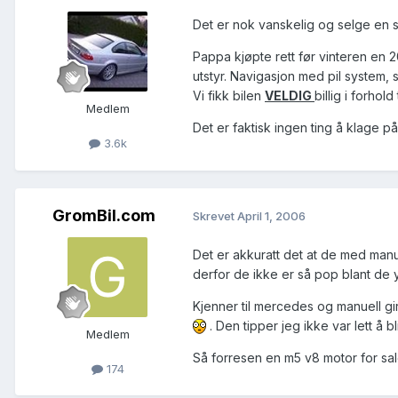
Det er nok vanskelig og selge en s
Pappa kjøpte rett før vinteren en 
utstyr. Navigasjon med pil system, 
Vi fikk bilen
VELDIG
billig i forhol
Medlem
Det er faktisk ingen ting å klage p
3.6k
GromBil.com
Skrevet
April 1, 2006
Det er akkuratt det at de med manue
derfor de ikke er så pop blant de 
Kjenner til mercedes og manuell gir
. Den tipper jeg ikke var lett å b
Medlem
Så forresen en m5 v8 motor for sal
174