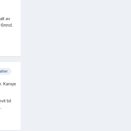
alt av
5-6mnd.
atter
e. Kansje
it bil
.