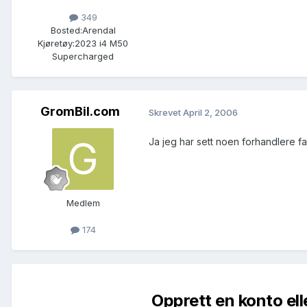
349
Bosted:
Arendal
Kjøretøy:
2023 i4 M50
Supercharged
GromBil.com
Skrevet
April 2, 2006
Ja jeg har sett noen forhandlere fa
Medlem
174
Opprett en konto ell