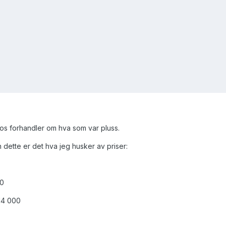
hos forhandler om hva som var pluss.
 dette er det hva jeg husker av priser:
00
14 000