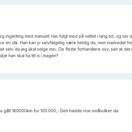
eg ingenting med manuell. Har fulgt med på nettet i lang tid, og ser a
or en slik. Han kan jo selvfølgelig være heldig da, men markedet for
 selv da jeg skal selge min.. De fleste forhandlere osv, sier at det 
kje han skal ha litt is i magen?
ia gått 189000km for 100.000,- Den hadde noe småbulker da.