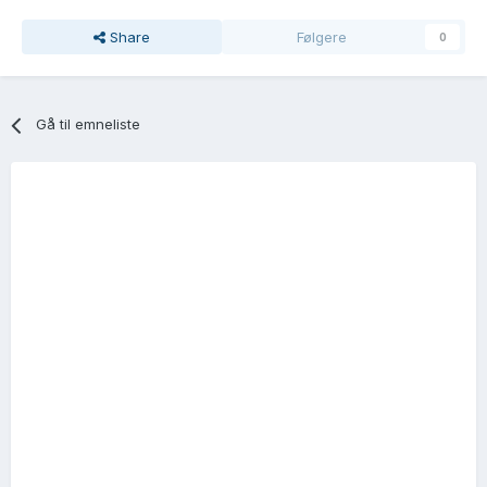
Share
Følgere
0
Gå til emneliste