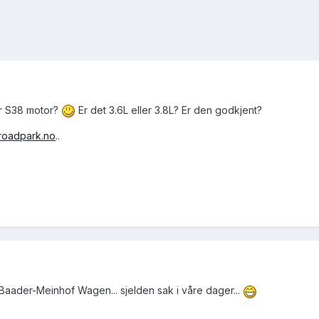
r S38 motor?
Er det 3.6L eller 3.8L? Er den godkjent?
broadpark.no
..
 Baader-Meinhof Wagen... sjelden sak i våre dager...