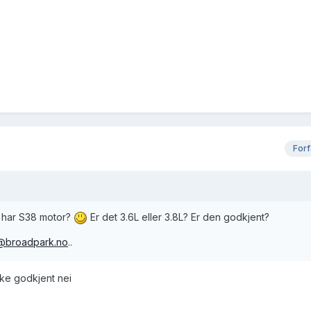
Forf
 har S38 motor?
Er det 3.6L eller 3.8L? Er den godkjent?
e@broadpark.no
..
ikke godkjent nei