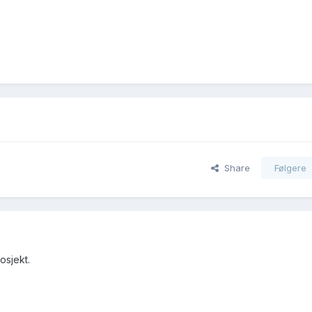
Share
Følgere
osjekt.