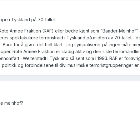
ppe i Tyskland på 70-tallet.
t Rote Armee Fraktion (RAF) eller bedre kjent som "Baader-Meinhof" 
res spektakulære terroristraid i Tyskland på midten av 70-tallet... d
Bare for å gjøre det helt klart... jeg sympatiserer på ingen måte m
upper. Rote Armee Fraktion er stadig aktiv og den siste terrorhandl
ennomført i Weiterstadt i Tyskland så sent som i 1993. RAF er forøvri
sk politikk og forbindelsene til div. muslimske terroristgrupperinger er
ke meinhof?