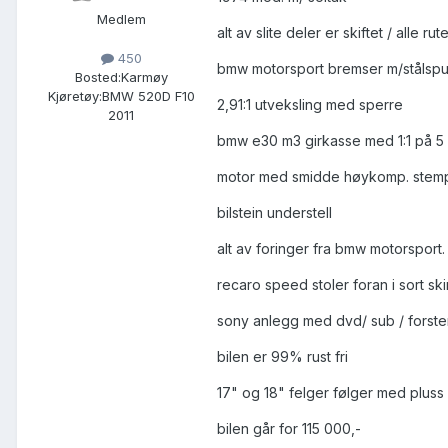
Medlem
alt av slite deler er skiftet / alle ru
450
bmw motorsport bremser m/stålspu
Bosted:
Karmøy
Kjøretøy:
BMW 520D F10
2,91:1 utveksling med sperre
2011
bmw e30 m3 girkasse med 1:1 på 5 g
motor med smidde høykomp. stemp
bilstein understell
alt av foringer fra bmw motorsport.
recaro speed stoler foran i sort sk
sony anlegg med dvd/ sub / forster
bilen er 99% rust fri
17" og 18" felger følger med pluss
bilen går for 115 000,-