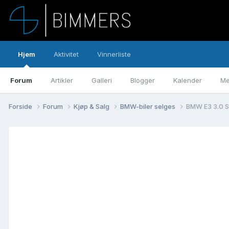
Hjem
Aktivitet
Vinnerliste
Forum
Artikler
Galleri
Blogger
Kalender
Me
Forside
Forum
Kjøp & Salg
BMW-biler selges
BMW E3 3.0 S 