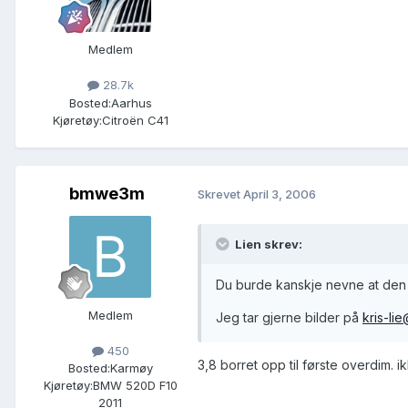
Medlem
28.7k
Bosted:
Aarhus
Kjøretøy:
Citroën C41
bmwe3m
Skrevet
April 3, 2006
Lien skrev:
Du burde kanskje nevne at den
Medlem
Jeg tar gjerne bilder på
kris-li
450
3,8 borret opp til første overdim. 
Bosted:
Karmøy
Kjøretøy:
BMW 520D F10
2011