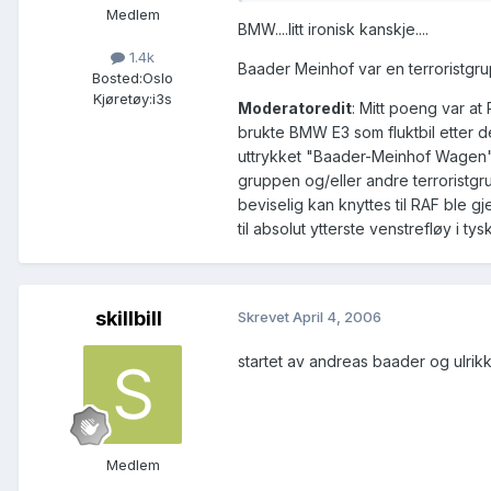
Medlem
BMW....litt ironisk kanskje....
1.4k
Baader Meinhof var en terroristgru
Bosted:
Oslo
Kjøretøy:
i3s
Moderatoredit
: Mitt poeng var a
brukte BMW E3 som fluktbil etter de
uttrykket "Baader-Meinhof Wagen". 
gruppen og/eller andre terroristgr
beviselig kan knyttes til RAF ble gj
til absolut ytterste venstrefløy i ty
skillbill
Skrevet
April 4, 2006
startet av andreas baader og ulrik
Medlem