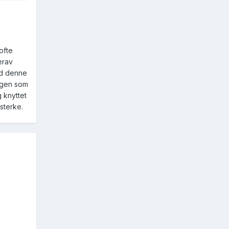
ofte
erav
ed denne
ingen som
g knyttet
 sterke.