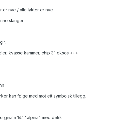
ter er nye / alle lykter er nye
nne slanger
ir.
ler, kvasse kammer, chip 3" eksos +++
inn
ker kan følge med mot ett symbolsk tillegg.
 orginale 14" "alpina" med dekk