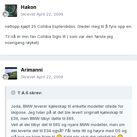
Hakon
Skrevet
April 22, 2006
nettopp kjøpt 25 Cohiba Esplèndidos. Gleder meg til å fyre opp en.
Til nå er min fav Cohiba Siglo III ( som var den første jeg
noengang røyket)
Arimanni
Skrevet
April 22, 2006
T.A.S skrev:
Joda, BMW leverer kjøleskap til enkelte modeller istede for
skipose. Jeg tviler på at det ble levert originalt kjøleskap til
E34, men BMW tilbyr dette til E65.
Veit at dei tilbyr det til E65 og nyare BMW modeller, men om
dei leverte det til E34 også? Får leite litt og høyre med GS og
sjå kva eg kjem fram til
Kald pils skal det iallefall bli