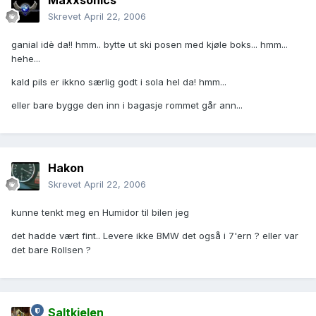
Maxxsonics
Skrevet
April 22, 2006
ganial idè da!! hmm.. bytte ut ski posen med kjøle boks... hmm...
hehe...
kald pils er ikkno særlig godt i sola hel da! hmm...
eller bare bygge den inn i bagasje rommet går ann...
Hakon
Skrevet
April 22, 2006
kunne tenkt meg en Humidor til bilen jeg
det hadde vært fint.. Levere ikke BMW det også i 7'ern ? eller var
det bare Rollsen ?
Saltkjelen