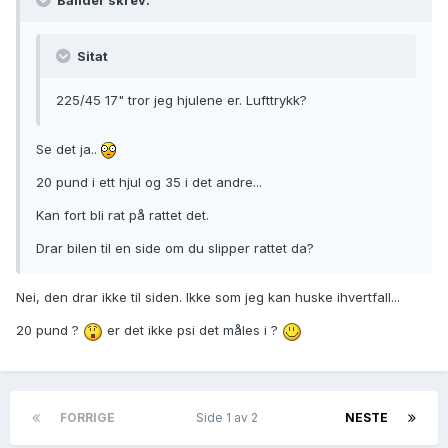
Ballder skrev:
Sitat
225/45 17" tror jeg hjulene er. Lufttrykk?
Se det ja..
20 pund i ett hjul og 35 i det andre...
Kan fort bli rat på rattet det.
Drar bilen til en side om du slipper rattet da?
Nei, den drar ikke til siden. Ikke som jeg kan huske ihvertfall...
20 pund ?
er det ikke psi det måles i ?
FORRIGE
Side 1 av 2
NESTE