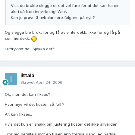
Viss du brukte slegge er det vel fare for at det kan ha ein
aldri så liten innvirkning! Wink
Kan jo prøve å avbalansere felgane på nytt?
Og slegga ble brukt for og få av vinterdekk, ikke for og få på
sommerdekk.
Luftrykket da.. Sjekka det?
iittala
Skrevet
April 24, 2006
Ok, men det kan fikses?
Hvor mye vil det koste i så fall ?
Alt kan fikses..
Hvis det kun er snakk om justering koster det ikke allverden.
Tror jeg betalte rundt en tusenlapp forrige gang jeg hadde