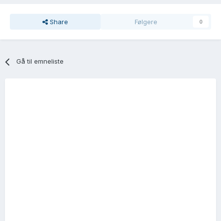
Share
Følgere
0
Gå til emneliste