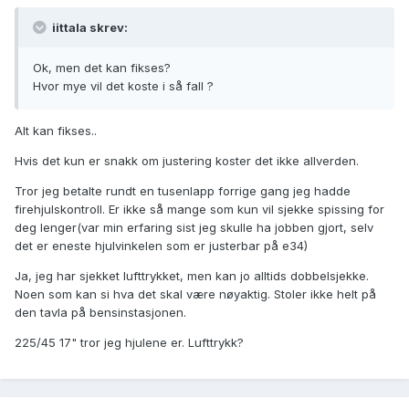
iittala skrev:
Ok, men det kan fikses?
Hvor mye vil det koste i så fall ?
Alt kan fikses..
Hvis det kun er snakk om justering koster det ikke allverden.
Tror jeg betalte rundt en tusenlapp forrige gang jeg hadde
firehjulskontroll. Er ikke så mange som kun vil sjekke spissing for
deg lenger(var min erfaring sist jeg skulle ha jobben gjort, selv
det er eneste hjulvinkelen som er justerbar på e34)
Ja, jeg har sjekket lufttrykket, men kan jo alltids dobbelsjekke.
Noen som kan si hva det skal være nøyaktig. Stoler ikke helt på
den tavla på bensinstasjonen.
225/45 17" tror jeg hjulene er. Lufttrykk?