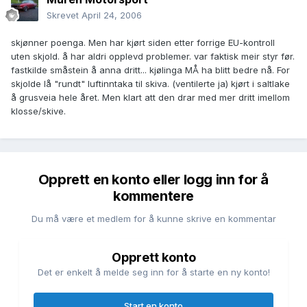
Skrevet
April 24, 2006
skjønner poenga. Men har kjørt siden etter forrige EU-kontroll
uten skjold. å har aldri opplevd problemer. var faktisk meir styr før.
fastkilde småstein å anna dritt... kjølinga MÅ ha blitt bedre nå. For
skjolde lå "rundt" luftinntaka til skiva. (ventilerte ja) kjørt i saltlake
å grusveia hele året. Men klart att den drar med mer dritt imellom
klosse/skive.
Opprett en konto eller logg inn for å
kommentere
Du må være et medlem for å kunne skrive en kommentar
Opprett konto
Det er enkelt å melde seg inn for å starte en ny konto!
Start en konto