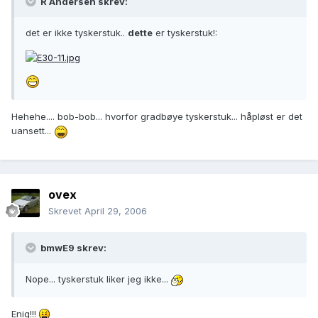
R Andersen skrev:
det er ikke tyskerstuk..
dette
er tyskerstuk!:
Hehehe.... bob-bob... hvorfor gradbøye tyskerstuk... håpløst er det
uansett...
ovex
Skrevet
April 29, 2006
bmwE9 skrev:
Nope... tyskerstuk liker jeg ikke...
Enig!!!