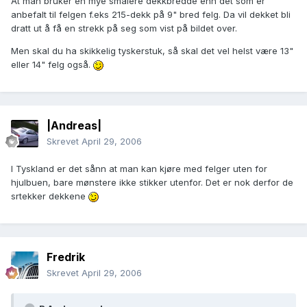
At man bruker en mye smalere dekkbredde enn det som er
anbefalt til felgen f.eks 215-dekk på 9" bred felg. Da vil dekket bli
dratt ut å få en strekk på seg som vist på bildet over.
Men skal du ha skikkelig tyskerstuk, så skal det vel helst være 13"
eller 14" felg også.
|Andreas|
Skrevet
April 29, 2006
I Tyskland er det sånn at man kan kjøre med felger uten for
hjulbuen, bare mønstere ikke stikker utenfor. Det er nok derfor de
srtekker dekkene
Fredrik
Skrevet
April 29, 2006