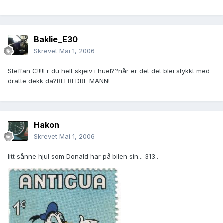
Baklie_E30
Skrevet
Mai 1, 2006
Steffan C!!!!Er du helt skjeiv i huet??når er det det blei stykkt med
dratte dekk da?BLI BEDRE MANN!
Hakon
Skrevet
Mai 1, 2006
litt sånne hjul som Donald har på bilen sin... 313..