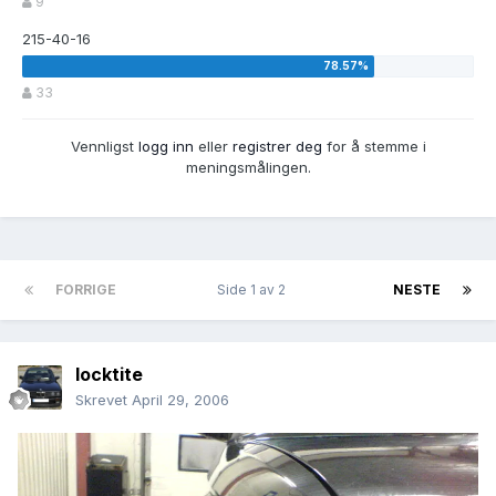
9
215-40-16
33
Vennligst
logg inn
eller
registrer deg
for å stemme i
meningsmålingen.
FORRIGE
Side 1 av 2
NESTE
locktite
Skrevet
April 29, 2006