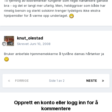
Til fjerning av klistremerker fungerer som regel hårtørkere ganske
bra - og det er langt mer ufarlig. Men, heldiggriser som både har
rimelig bensin og sterkt solskinn trenger tydeligvis ikke ekstra
hjelpemidler for å varme opp underlaget.
knut_olestad
Skrevet
Juni 10, 2008
Bruker anbefale hjemmemekkerne å tyvlåne damas hårtørker ja
FORRIGE
Side 1 av 2
NESTE
Opprett en konto eller logg inn for å
kommentere