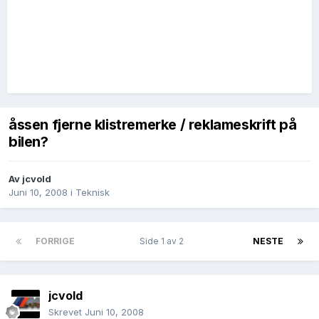
åssen fjerne klistremerke / reklameskrift på
bilen?
Av
jcvold
Juni 10, 2008
i
Teknisk
FORRIGE
Side 1 av 2
NESTE
jcvold
Skrevet
Juni 10, 2008