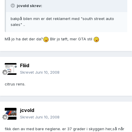
jcvold skrev:
bakpå bilen min er det reklamert med "south street auto
sales" ..
Må jo ha det der da?
Blir jo tøft, mer GTA stil
Fliid
Skrevet
Juni 10, 2008
citrus rens.
jcvold
Skrevet
Juni 10, 2008
fikk den av med bare neglene. er 37 grader i skyggen her,så når