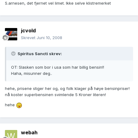
S.arnesen, det fjernet vel limet. Ikke selve klistremerket
jcvold
Skrevet
Juni 10, 2008
Spiritus Sancti skrev:
OT: Slasken som bor i usa som har billig bensin!!
Haha, misunner deg..
hehe, prisene stiger her og, og folk klager på høye bensinpriser!
nå koster superbensinen svimlende 5 Kroner literen!
hehe
webah