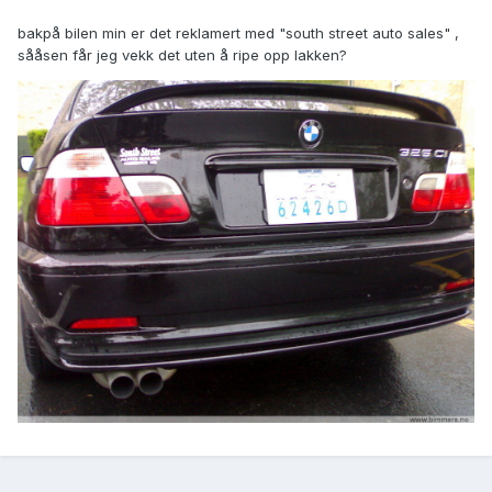
bakpå bilen min er det reklamert med "south street auto sales" ,
sååsen får jeg vekk det uten å ripe opp lakken?