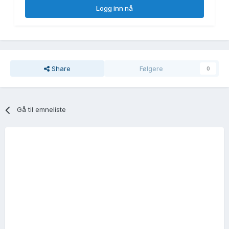
Logg inn nå
Share
Følgere
0
Gå til emneliste