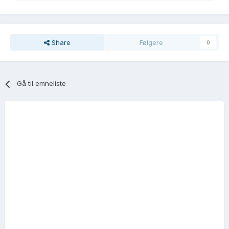
Share
Følgere
0
Gå til emneliste