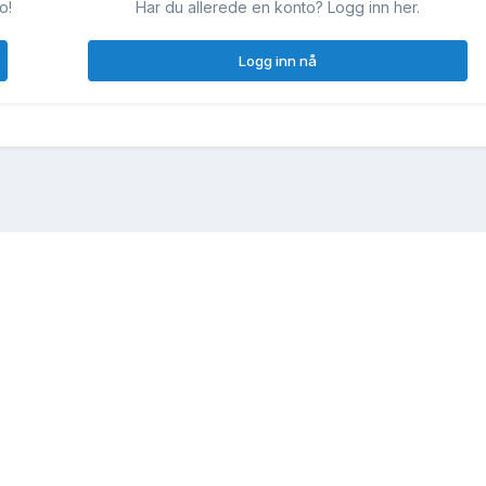
o!
Har du allerede en konto? Logg inn her.
Logg inn nå