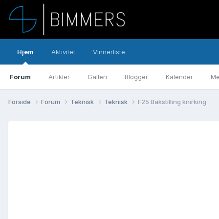
Hjem
Aktivitet
Vinnerliste
Forum
Artikler
Galleri
Blogger
Kalender
Me
Forside
Forum
Teknisk
Teknisk
F25 Bakstilling knirking