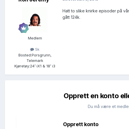
Hatt to slike knirke episoder på vå
gått 124k.
Medlem
5k
Bosted:
Porsgrunn,
Telemark
Kjøretøy:
24’ iX1 & 18’ i3
Opprett en konto ell
Du må være et medle
Opprett konto