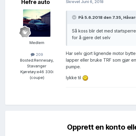
Hefre auto
Skrevet
Juni 6, 2018
På 5.6.2018 den 7.35,
Håvar
Så koss blir det med startsperre
for å gjere det selv
Medlem
Har selv gjort lignende motor byt
209
lapper eller bruke TRF som gjør en 
Bosted:
Rennesøy,
Stavanger
pumpe.
Kjøretøy:
e46 330i
lykke til
(coupe)
Opprett en konto ell