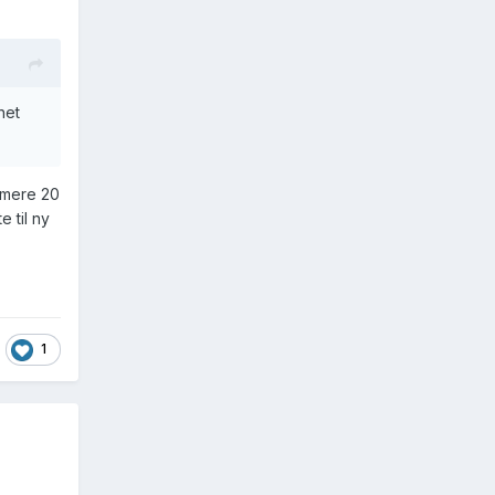
het
rmere 20
 til ny
1