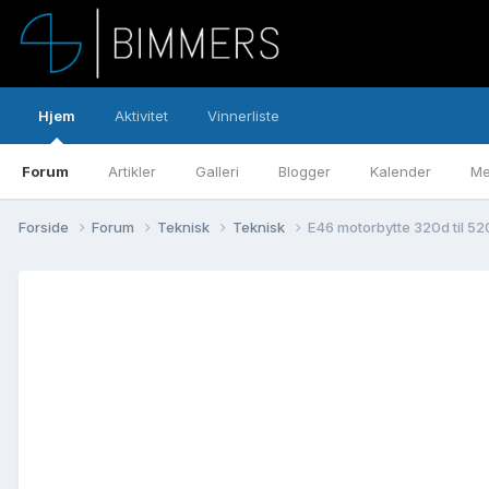
Hjem
Aktivitet
Vinnerliste
Forum
Artikler
Galleri
Blogger
Kalender
Me
Forside
Forum
Teknisk
Teknisk
E46 motorbytte 320d til 5