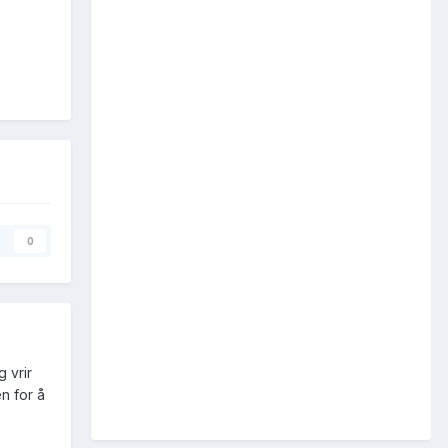
0
 vrir
n for å