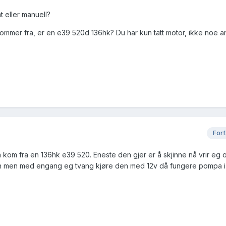
t eller manuell?
ommer fra, er en e39 520d 136hk? Du har kun tatt motor, ikke noe a
Forf
 kom fra en 136hk e39 520. Eneste den gjer er å skjinne nå vrir eg 
ken men med engang eg tvang kjøre den med 12v då fungere pompa 