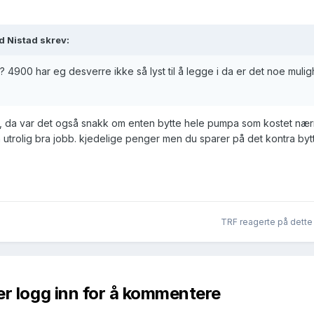
d Nistad
skrev:
? 4900 har eg desverre ikke så lyst til å legge i da er det noe mulig
te, da var det også snakk om enten bytte hele pumpa som kostet næ
utrolig bra jobb. kjedelige penger men du sparer på det kontra bytte
TRF
reagerte på dette
er logg inn for å kommentere