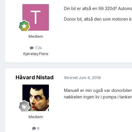
Din bil er altså en 99 320d? Automa
Donor bil, altså den som motoren k
Medlem
7.2k
Kjøretøy:
Flere
Håvard Nistad
Skrevet
Juni 4, 2018
Manuell er min også var donorbilen
nøkkelen ingen liv i pompa i tan
Medlem
6