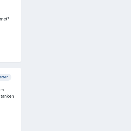
nnet?
atter
om
i tanken