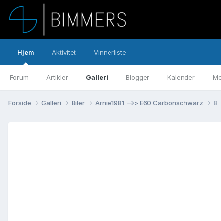
Hjem
Aktivitet
Vinnerliste
Forum
Artikler
Galleri
Blogger
Kalender
Me
Forside
Galleri
Biler
Arnie1981 -->> E60 Carbonschwarz
8