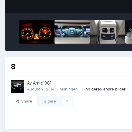
8
Av
Arnie1981
August 2, 2014
visninger
Finn deres andre bilder
Share
Følgere
0