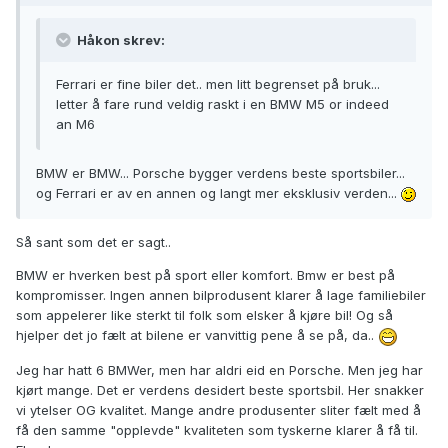
Håkon skrev:
Ferrari er fine biler det.. men litt begrenset på bruk...
letter å fare rund veldig raskt i en BMW M5 or indeed
an M6
BMW er BMW... Porsche bygger verdens beste sportsbiler...
og Ferrari er av en annen og langt mer eksklusiv verden...
Så sant som det er sagt..
BMW er hverken best på sport eller komfort. Bmw er best på
kompromisser. Ingen annen bilprodusent klarer å lage familiebiler
som appelerer like sterkt til folk som elsker å kjøre bil! Og så
hjelper det jo fælt at bilene er vanvittig pene å se på, da..
Jeg har hatt 6 BMWer, men har aldri eid en Porsche. Men jeg har
kjørt mange. Det er verdens desidert beste sportsbil. Her snakker
vi ytelser OG kvalitet. Mange andre produsenter sliter fælt med å
få den samme "opplevde" kvaliteten som tyskerne klarer å få til.