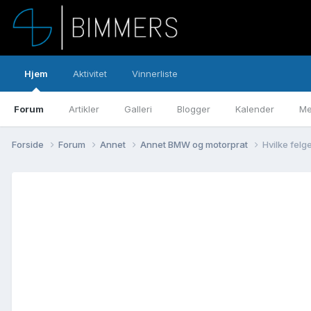
Hjem
Aktivitet
Vinnerliste
Forum
Artikler
Galleri
Blogger
Kalender
Me
Forside
Forum
Annet
Annet BMW og motorprat
Hvilke felge