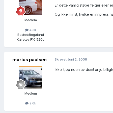
Er dette vanlig støpe felger eller 
Og ikke minst, hvilke er innpress h
Medlem
4.3k
Bosted:
Rogaland
Kjøretøy:
F10 520d
marius paulsen
Skrevet
Juni 2, 2008
ikke kjøp noen av dem! er jo billig
Medlem
2.6k