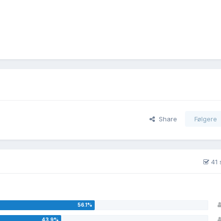
Share
Følgere
41 