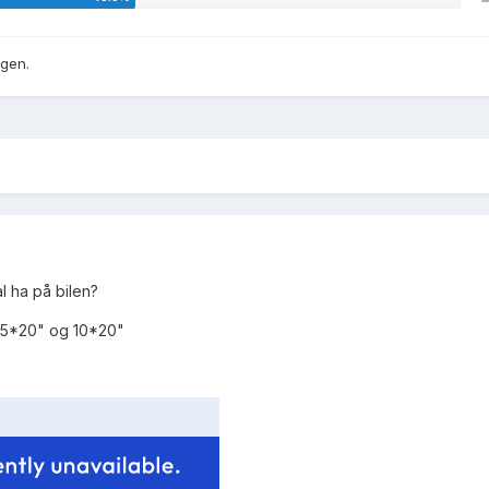
gen.
l ha på bilen?
,5*20" og 10*20"