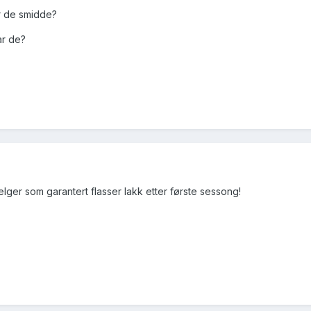
er de smidde?
ar de?
felger som garantert flasser lakk etter første sessong!