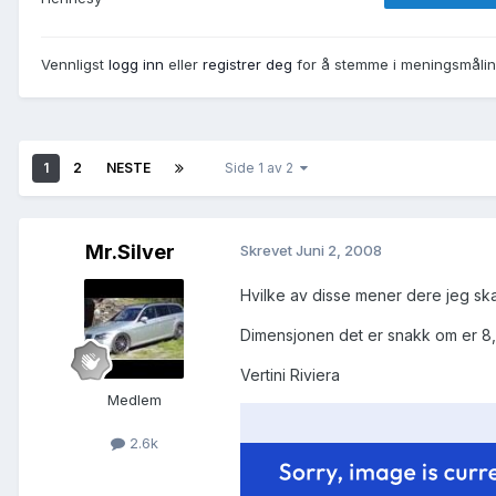
Vennligst
logg inn
eller
registrer deg
for å stemme i meningsmålin
1
2
NESTE
Side 1 av 2
Mr.Silver
Skrevet
Juni 2, 2008
Hvilke av disse mener dere jeg ska
Dimensjonen det er snakk om er 8
Vertini Riviera
Medlem
2.6k