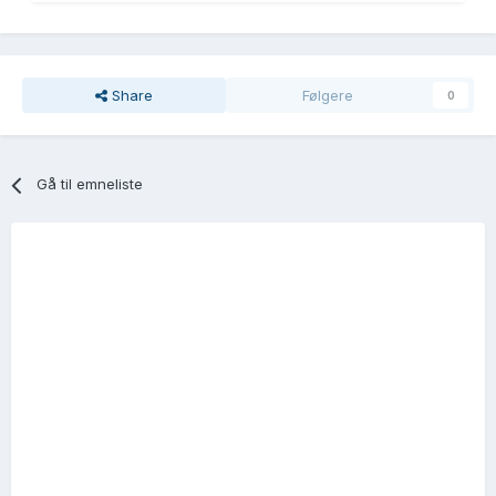
Share
Følgere
0
Gå til emneliste