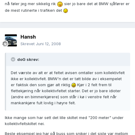
nå føler jeg mer sikkelig rik
sier jo bare det at BMW sjåfører er
de mest rutinerte i trafiken det
Hansh
Skrevet
Juni 12, 2008
doG skrev:
Det værste av alt er at feltet avisen omtaller som kollektivfelt
ikke er kollektivfelt. BMW'n det er tatt bilde av i eksempelet
er faktisk den som gjør alt riktig
Kjør i 2 felt frem til
flettekjøring når kollektivfeltet starter. Det er jo bare idioter
(andre en bimmerkjørere) som står i kø i venstre felt når
mankankjøre fult lovlig i høyre felt.
Ikke mange som har sett det lille skiltet med "200 meter" under
kollektivfeltskiltet nei.
Beste eksempel jeg har på buss som sniker i det siste var mellom