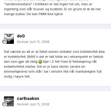
"verdensmestere" i trafikken er det ingen tvil om, men er
ingenting som slår busser og budbiler. Er en grunn til at de har
mange bulker. De kan F### ikke kjøre!
doG
Skrevet
Juni 11, 2008
Det værste av alt er at feltet avisen omtaller som kollektivfelt ikke
er kollektivfelt. BMW'n det er tatt bilde av i eksempelet er faktisk
den som gjør alt riktig
Kjør i 2 felt frem til flettekjøring når
kollektivfeltet starter. Det er jo bare idioter (andre en
bimmerkjørere) som står i kø i venstre felt når mankankjøre fult
lovlig i høyre felt.
carlhaakon
Skrevet
Juni 11, 2008