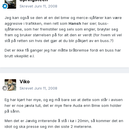
Skrevet
Juni 11, 2008
Jeg kan også se den at en del bmw og merce-sjåfører kan være
aggresive i trafikken, men rett som
Hansh
her sier; buss-
sjåførene, som her fremstiller seg selv som engler, brøyter seg
fram og bruker størrelsen på for alt den er verdt (for hvem vil vel
stå på retten sin hvis det gjør at du blir påkjørt av en buss..?)
Det er ikke få ganger jeg har måtte bråbremse fordi en buss har
brutt vikeplikt e.l.
Viko
Skrevet
Juni 11, 2008
Eg har kjørt her mye, og eg må bare sei at dette som står i avisen
her er noe jævla tull, det er mye flere Auda enn Bmw som holder
på sånn.
Men det er Jævlig irriterende å stå i kø i 20min, så kommer det en
idiot og ska presse seg inn dei siste 2 meterene.