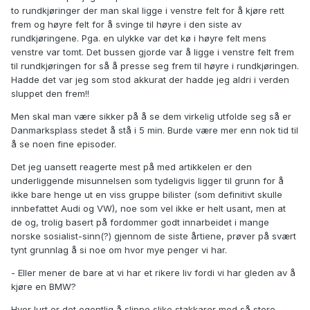
to rundkjøringer der man skal ligge i venstre felt for å kjøre rett
frem og høyre felt for å svinge til høyre i den siste av
rundkjøringene. Pga. en ulykke var det kø i høyre felt mens
venstre var tomt. Det bussen gjorde var å ligge i venstre felt frem
til rundkjøringen for så å presse seg frem til høyre i rundkjøringen.
Hadde det var jeg som stod akkurat der hadde jeg aldri i verden
sluppet den frem!!
Men skal man være sikker på å se dem virkelig utfolde seg så er
Danmarksplass stedet å stå i 5 min. Burde være mer enn nok tid til
å se noen fine episoder.
Det jeg uansett reagerte mest på med artikkelen er den
underliggende misunnelsen som tydeligvis ligger til grunn for å
ikke bare henge ut en viss gruppe bilister (som definitivt skulle
innbefattet Audi og VW), noe som vel ikke er helt usant, men at
de og, trolig basert på fordommer godt innarbeidet i mange
norske sosialist-sinn(?) gjennom de siste årtiene, prøver på svært
tynt grunnlag å si noe om hvor mye penger vi har.
- Eller mener de bare at vi har et rikere liv fordi vi har gleden av å
kjøre en BMW?
Hvor lurt er det egentlig å slippe slike stakkarer med så store