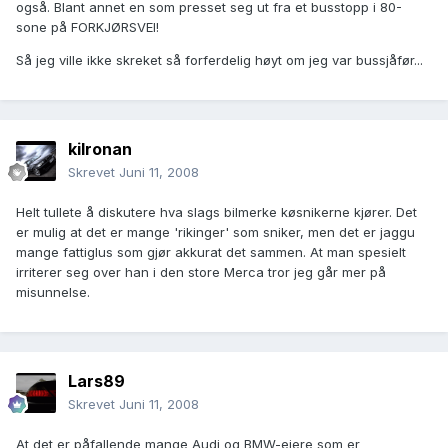
også. Blant annet en som presset seg ut fra et busstopp i 80-
sone på FORKJØRSVEI!
Så jeg ville ikke skreket så forferdelig høyt om jeg var bussjåfør...
kilronan
Skrevet
Juni 11, 2008
Helt tullete å diskutere hva slags bilmerke køsnikerne kjører. Det
er mulig at det er mange 'rikinger' som sniker, men det er jaggu
mange fattiglus som gjør akkurat det sammen. At man spesielt
irriterer seg over han i den store Merca tror jeg går mer på
misunnelse.
Lars89
Skrevet
Juni 11, 2008
At det er påfallende mange Audi og BMW-eiere som er