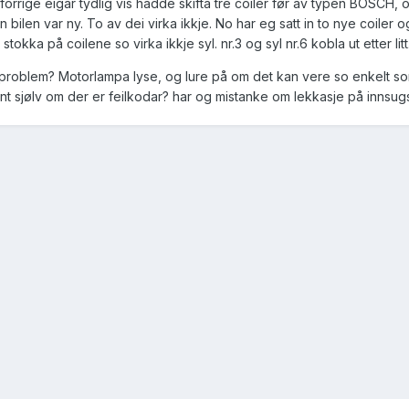
 forrige eigar tydlig vis hadde skifta tre coiler før av typen BOSCH, 
n bilen var ny. To av dei virka ikkje. No har eg satt in to nye coiler 
okka på coilene so virka ikkje syl. nr.3 og syl nr.6 kobla ut etter litt
roblem? Motorlampa lyse, og lure på om det kan vere so enkelt s
å fint sjølv om der er feilkodar? har og mistanke om lekkasje på innsu