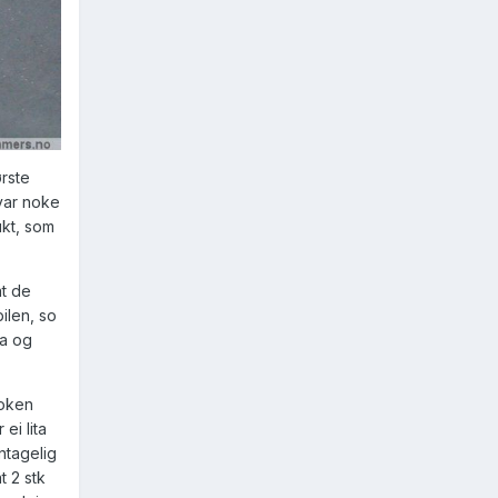
ørste
var noke
ukt, som
at de
ilen, so
ta og
noken
 ei lita
antagelig
t 2 stk