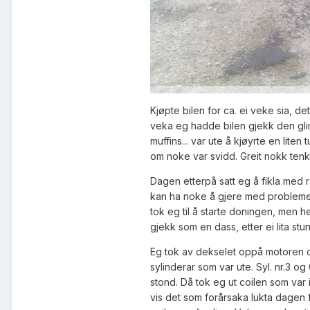
Kjøpte bilen for ca. ei veke sia, det
veka eg hadde bilen gjekk den gli
muffins... var ute å kjøyrte en liten 
om noke var svidd. Greit nokk tenk
Dagen etterpå satt eg å fikla med ra
kan ha noke å gjere med problemet
tok eg til å starte doningen, men h
gjekk som en dass, etter ei lita st
Eg tok av dekselet oppå motoren o
sylinderar som var ute. Syl. nr.3 og 6
stond. Då tok eg ut coilen som var i 
vis det som forårsaka lukta dagen 