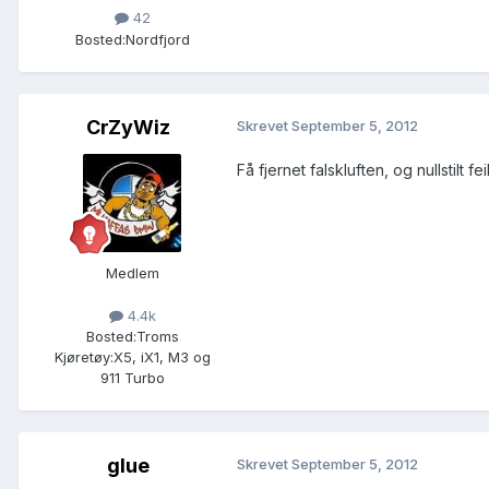
42
Bosted:
Nordfjord
CrZyWiz
Skrevet
September 5, 2012
Få fjernet falskluften, og nullstilt
Medlem
4.4k
Bosted:
Troms
Kjøretøy:
X5, iX1, M3 og
911 Turbo
glue
Skrevet
September 5, 2012