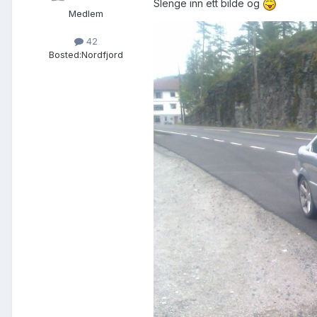
Slenge inn ett bilde og
Medlem
42
Bosted:
Nordfjord