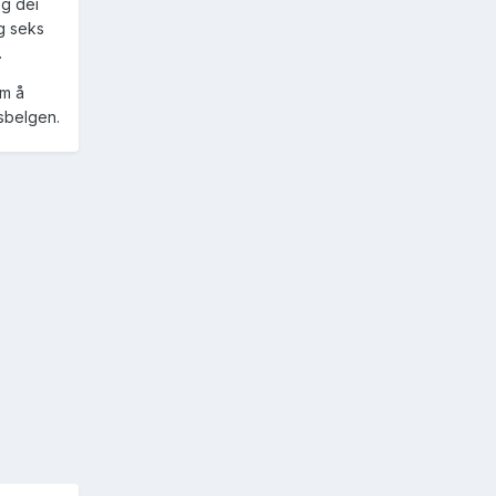
og dei
og seks
.
om å
gsbelgen.