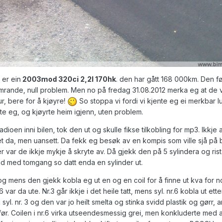
 er ein
2003mod 320ci 2,2l 170hk
. den har gått 168 000km. Den f
mrande, null problem. Men no på fredag 31.08.2012 merka eg at de 
tur, bere for å kjøyre!
So stoppa vi fordi vi kjente eg ei merkbar l
te eg, og kjøyrte heim igjenn, uten problem.
dioen inni bilen, tok den ut og skulle fikse tilkobling for mp3. Ikkje 
 da, men uansett. Da fekk eg besøk av en kompis som ville sjå på b
er var de ikkje mykje å skryte av. Då gjekk den på 5 sylindera og ris
und med tomgang so datt enda en sylinder ut.
g mens den gjekk kobla eg ut en og en coil for å finne ut kva for 
 var da ute. Nr.3 går ikkje i det heile tatt, mens syl. nr.6 kobla ut etter
syl. nr. 3 og den var jo heilt smelta og stinka svidd plastik og gørr, 
før. Coilen i nr.6 virka utseendesmessig grei, men konkluderte med a