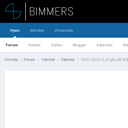
Hjem
Aktivitet
Vinnerliste
Forum
Artikler
Galleri
Blogger
Kalender
Me
Forside
Forum
Teknisk
Teknisk
2003 320ci 2,2l går på 4/5 