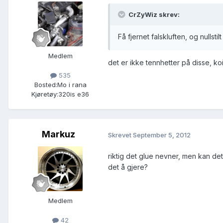
CrZyWiz skrev:
Få fjernet falskluften, og nullst
Medlem
det er ikke tennhetter på disse, k
535
Bosted:
Mo i rana
Kjøretøy:
320is e36
Markuz
Skrevet
September 5, 2012
riktig det glue nevner, men kan de
det å gjere?
Medlem
42