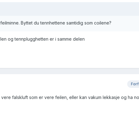
ilt feilminne. Byttet du tennhettene samtidig som coilene?
oilen og tennplugghetten er i samme delen
Forf
t vere falskluft som er vere feilen, eller kan vakum lekkasje og ha 