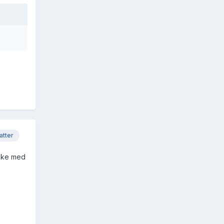
atter
noke med