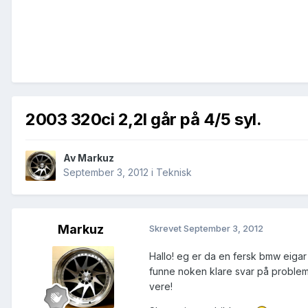
2003 320ci 2,2l går på 4/5 syl.
Av
Markuz
September 3, 2012
i
Teknisk
Markuz
Skrevet
September 3, 2012
Hallo! eg er da en fersk bmw eigar 
funne noken klare svar på probleme
vere!