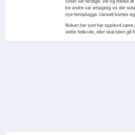
coiler var ferdige. Vel og merke at
tre andre var antagelig vis der sida
nye tennplugga. Uansett korleis eg st
Noken her som har opplevd same p
slette feilkode, eller skal bilen g