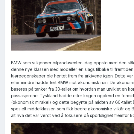
BMW som vi kjenner bilprodusenten idag oppsto med den såka
denne nye klassen med modeller en slags tilbake til fremtiden
kjøreegenskaper ble hentet frem fra arkivene igjen. Dette var h
eller mindre hadde ført BMW mot økonomisk ruin. De økonomis
baseres på tanker fra 30-tallet om hvordan man utviklet en komp
passasjerene. Tyskland hadde etter krigen opplevd en formid
(økonomisk mirakel) og dette begynte på midten av 60-tallet 
spesielt middelklassen som fikk bedre økonomiske vilkår og 
alt hva det var verdt ved å fokusere på sportslighet fremfor 