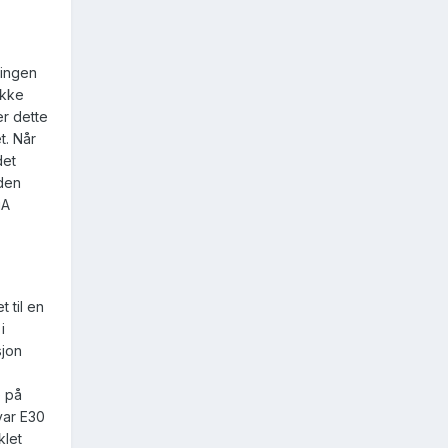
ringen
ikke
er dette
t. Når
det
 den
iA
 til en
i
sjon
e på
var E30
klet