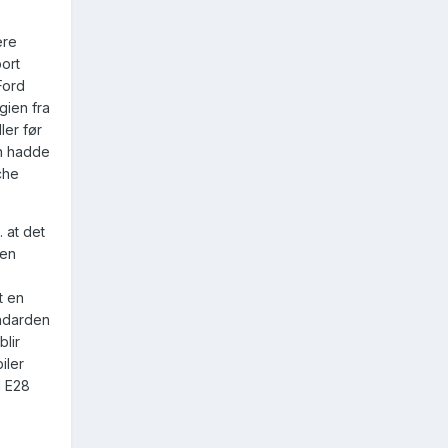
ere
ort
Ford
gien fra
ler før
en hadde
che
 at det
den
t en
andarden
blir
iler
d E28