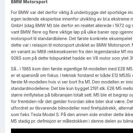
BMW Motorsport
For BMW var det derfor viktig å underbygge det sportslige imag
egen ledende ekspertise innenfor utvikling av bl.a ekstreme 
GmbH (idag BMW M) ble derfor en realitet allerede i 1972 og re
vant BMW flere og flere viktige løp på ulike baner opp igjenno
motorsport til standardbilene. Det første konkrete eksempelet
dette var i relasjon til motorsport utviklet av BMW Motorspo
en variant av M88 rekkesekseren fra den legendariske M1 mo
928S som på dette tidspunktet hadde en V8 motor som ytet 3
Så... i 1985 kom den første egentlige M-modellen med E28 M5.
er et spørsmål om fokus. I teknisk forstand er både E12 M5
første M-modellen hvis vi ser bort fra M1. Den modellen er imidle
standardmodellene. Det ble kun bygget 2191 stk. E28 M5 mellom 
større innflytelse på bilbransjen totalt sett. M5 ble et begr
for fremtiden når det gjelder hvordan slike biler skal være. De
utfordret av tilsvarende bilmodeller med firehjulstrekk, alterna
som f.eks Tesla Model S. På den annen side endrer dette ik
M5 stadig pr. definisjon er målestokken i denne delen av bilm