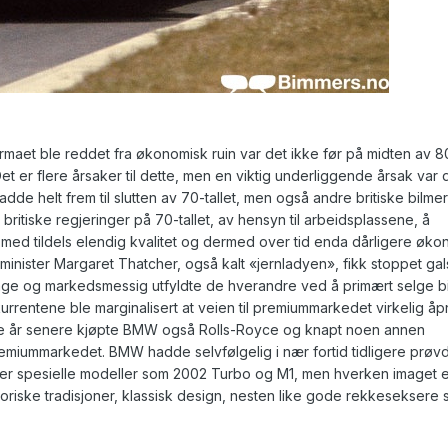
maet ble reddet fra økonomisk ruin var det ikke før på midten av 80
Det er flere årsaker til dette, men en viktig underliggende årsak var
e helt frem til slutten av 70-tallet, men også andre britiske bilme
britiske regjeringer på 70-tallet, av hensyn til arbeidsplassene, å
er med tildels elendig kvalitet og dermed over tid enda dårligere øk
atsminister Margaret Thatcher, også kalt «jernladyen», fikk stoppet ga
mage og markedsmessig utfyldte de hverandre ved å primært selge bil
rrentene ble marginalisert at veien til premiummarkedet virkelig åp
Fire år senere kjøpte BMW også Rolls-Royce og knapt noen annen
remiummarkedet. BMW hadde selvfølgelig i nær fortid tidligere prøv
er spesielle modeller som 2002 Turbo og M1, men hverken imaget e
toriske tradisjoner, klassisk design, nesten like gode rekkeseksere 