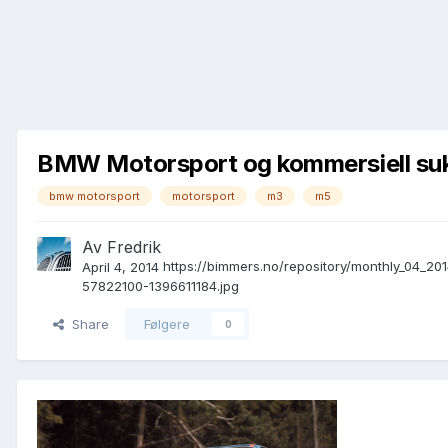
BMW Motorsport og kommersiell su
bmw motorsport
motorsport
m3
m5
Av
Fredrik
https://bimmers.no/repository/monthly_04_2
April 4, 2014
57822100-1396611184.jpg
Share
Følgere
0