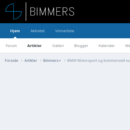
Hjem
Aktivitet
Vinnerliste
Forum
Artikler
Galleri
Blogger
Kalender
Me
Forside
Artikler
Bimmers+
BMW Motorsport og kommersiell s