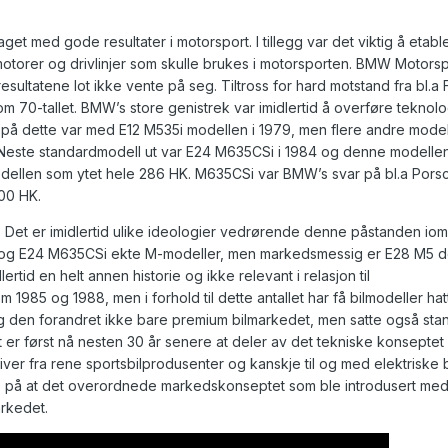
et med gode resultater i motorsport. I tillegg var det viktig å etabl
motorer og drivlinjer som skulle brukes i motorsporten. BMW Motorsp
sultatene lot ikke vente på seg. Tiltross for hard motstand fra bl.a 
m 70-tallet. BMW’s store genistrek var imidlertid å overføre teknolo
 på dette var med E12 M535i modellen i 1979, men flere andre model
rt. Neste standardmodell ut var E24 M635CSi i 1984 og denne modell
dellen som ytet hele 286 HK. M635CSi var BMW’s svar på bl.a Pors
00 HK.
 Det er imidlertid ulike ideologier vedrørende denne påstanden iom.
35i og E24 M635CSi ekte M-modeller, men markedsmessig er E28 M5 
rtid en helt annen historie og ikke relevant i relasjon til
1985 og 1988, men i forhold til dette antallet har få bilmodeller hat
ep og den forandret ikke bare premium bilmarkedet, men satte også st
t er først nå nesten 30 år senere at deler av det tekniske konseptet 
tiver fra rene sportsbilprodusenter og kanskje til og med elektriske b
ke på at det overordnede markedskonseptet som ble introdusert me
arkedet.