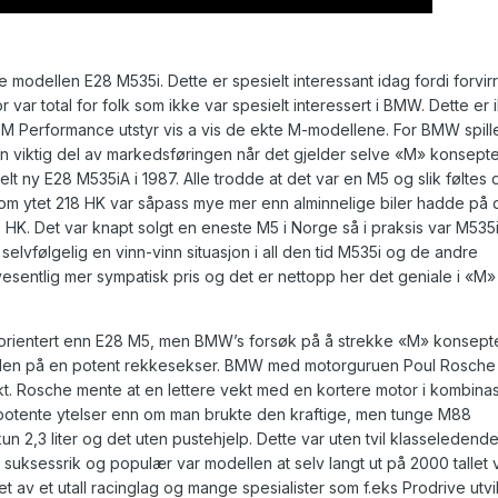
dellen E28 M535i. Dette er spesielt interessant idag fordi forvir
ar total for folk som ikke var spesielt interessert i BMW. Dette er 
t M Performance utstyr vis a vis de ekte M-modellene. For BMW spill
 en viktig del av markedsføringen når det gjelder selve «M» konsepte
helt ny E28 M535iA i 1987. Alle trodde at det var en M5 og slik føltes 
r som ytet 218 HK var såpass mye mer enn alminnelige biler hadde på
10 HK. Det var knapt solgt en eneste M5 i Norge så i praksis var M535
vfølgelig en vinn-vinn situasjon i all den tid M535i og de andre
n vesentlig mer sympatisk pris og det er nettopp her det geniale i «M»
orientert enn E28 M5, men BMW’s forsøk på å strekke «M» konseptet
angelen på en potent rekkesekser. BMW med motorguruen Poul Rosche 
t. Rosche mente at en lettere vekt med en kortere motor i kombina
er potente ytelser enn om man brukte den kraftige, men tunge M88
n 2,3 liter og det uten pustehjelp. Dette var uten tvil klasseledend
Så suksessrik og populær var modellen at selv langt ut på 2000 tallet 
t av et utall racinglag og mange spesialister som f.eks Prodrive utvi