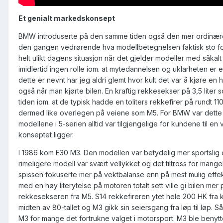
Et genialt markedskonsept
BMW introduserte på den samme tiden også den mer ordinære mo
den gangen vedrørende hva modellbetegnelsen faktisk sto for v
helt ulikt dagens situasjon når det gjelder modeller med såkal
imidlertid ingen rolle iom. at mytedannelsen og uklarheten er
dette er nevnt har jeg aldri glemt hvor kult det var å kjøre en 
også når man kjørte bilen. En kraftig rekkesekser på 3,5 lite
tiden iom. at de typisk hadde en toliters rekkefirer på rundt 1
dermed like overlegen på veiene som M5. For BMW var dette sel
modellene i 5-serien alltid var tilgjengelige for kundene til e
konseptet ligger.
I 1986 kom E30 M3. Den modellen var betydelig mer sportslig 
rimeligere modell var svært vellykket og det tiltross for m
spissen fokuserte mer på vektbalanse enn på mest mulig effek
med en høy literytelse på motoren totalt sett ville gi bilen m
rekkesekseren fra M5. S14 rekkefireren ytet hele 200 HK fra ku
midten av 80-tallet og M3 gikk sin seiersgang fra løp til løp. 
M3 for mange det fortrukne valget i motorsport. M3 ble benytte