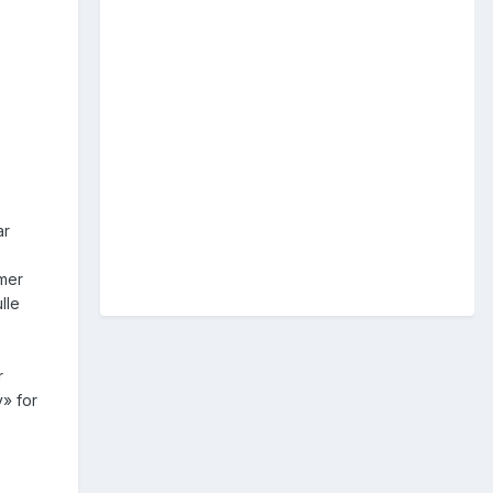
ar
 mer
lle
r
» for