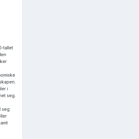
-tallet
 den
rker
onomiske
lskapen.
er i
net seg.
d seg
ller
samt