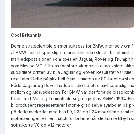
Cool Britannia
Denne strategien ble en stor suksess for BMW, men selv om fir
at BMW som et sportslig premium bilmerke slo ut i full blomst. 
markedspossisjonen som spesielt Jaguar, Rover og Triumph hadd
som Mini og MG. Tiltross for store økonomiske tap valgte ulike 
subsidiere driften av bl.a Jaguar og Rover. Resultatet var bil
resultater. Dette pågikk helt frem til midten av 80-tallet da st
Både Jaguar og Rover hadde imidlertid et relativt sportslig i
mellom og luksusklassen. For BMW var det først da disse konku
Rover inkl. Mini og Triumph ble sogar kjøpt av BMW i 1994. 
bilprodusent representerer i større grad selve symbolet på p
på dette markedet med bl.a E9, E23 og E24 modellene samt m
motoriseringen var en match for britene når de kunne tilby his
sofistikerte V8 og V12 motorer.