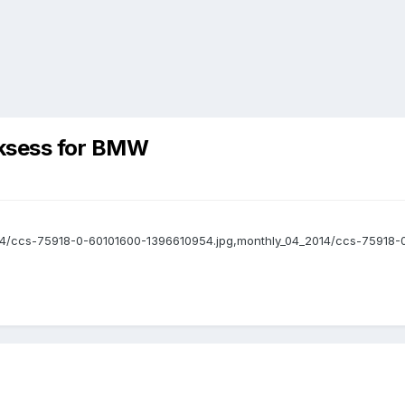
ksess for BMW
014/ccs-75918-0-60101600-1396610954.jpg,monthly_04_2014/ccs-75918-