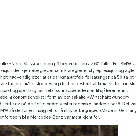
lte «Neue Klasse» serien på begynnelsen av 60-tallet. For BMW v
 visjon der kjernebegreper som kjøreglede, styrepresisjon og agile
elt nødvendig etter at et par katastrofale feilsatsinger på 50-tallet
ke tapene måtte stoppes og det ble bestemt at firmaets fremtid sku
akt og sportslig familiebil som appellerte mer til sjåføren enn til
abel økonomisk vekst i form av det sakalte «Wirtschaftswunder»
å smitte av på de fleste andre vesteuropeiske landene også. Det va
BMW så derfor en mulighet for å utnytte begrepet «Made in Germany
komfort som bl.a Mercedes-Benz var mest kjent for.