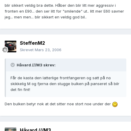
blir sikkert veldig bra dette. Håber den blir litt mer aggressiv i
fronten en E90... den ser litt for "smilende" ut.. litt mer E60 savner
jeg... men men... blir sikkert en veldig god bil..
SteffenM2
Skrevet
Mars 23, 2006
Håvard ///M3 skrev:
Får de kasta den latterlige frontfangeren og satt på no
skikkelig M og fjerna den stugge bulken på panseret så bilr
det fin fint!
Den bulken betyr nok at det sitter noe stort noe under der
Håvard ///M3