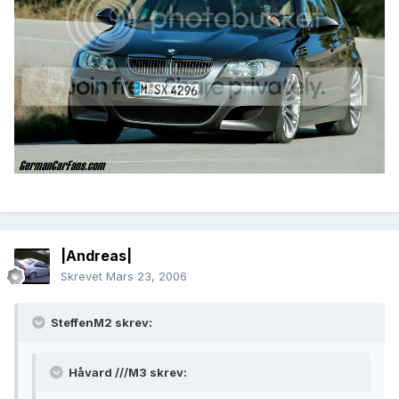
|Andreas|
Skrevet
Mars 23, 2006
SteffenM2 skrev:
Håvard ///M3 skrev: